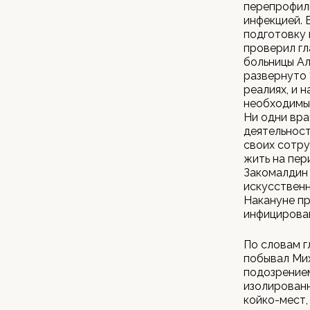
перепрофил
инфекцией. 
подготовку
проверил гл
больницы Ал
развернуто 
реалиях, и 
необходимым
Ни одни вра
деятельност
своих сотру
жить на пер
Закомалдин 
искусственн
Накануне пр
инфицирова
По словам г
побывал Мих
подозрением
изолированн
койко-мест,