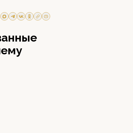
ванные
иему