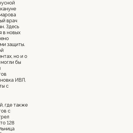
русной
акануне
омарова
ый врач
н. Здесь
я в новых
чено
ми защиты.
ой
нтах, но и о
 могли бы
л
тов
ановка ИВЛ.
ты с
, где также
тов с
трел
то 128
льница