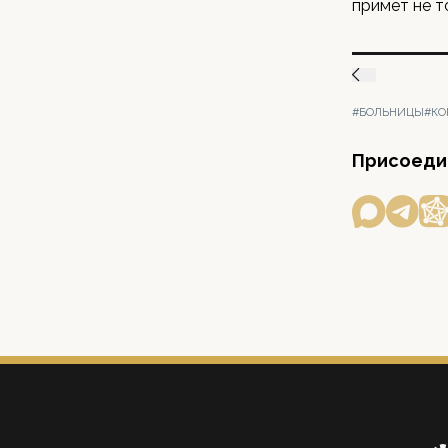
примет не т
#БОЛЬНИЦЫ
#КО
Присоедин