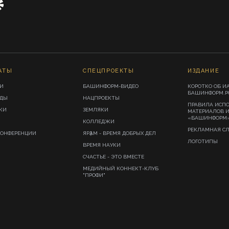
АТЫ
СПЕЦПРОЕКТЫ
ИЗДАНИЕ
И
БАШИНФОРМ-ВИДЕО
КОРОТКО ОБ И
БАШИНФОРМ.Р
ИДЫ
НАЦПРОЕКТЫ
ПРАВИЛА ИСП
КИ
ЗЕМЛЯКИ
МАТЕРИАЛОВ 
«БАШИНФОРМ
КОЛЛЕДЖИ
РЕКЛАМНАЯ С
КОНФЕРЕНЦИИ
ЯРҘАМ - ВРЕМЯ ДОБРЫХ ДЕЛ
ЛОГОТИПЫ
ВРЕМЯ НАУКИ
СЧАСТЬЕ - ЭТО ВМЕСТЕ
МЕДИЙНЫЙ КОННЕКТ-КЛУБ
"ПРОФИ"