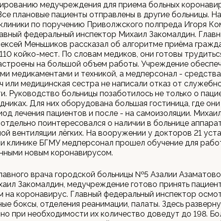
ированию медучреждения для приема больных коронави
Все плановые пациенты отправлены в другие больницы. Н
 клиники по поручению Приволжского полпреда Игоря К
авный федеральный инспектор Михаил Закомалдин. Главн
ексей Меньшиков рассказал об алгоритме приёма гражда
110 койко-мест. По словам медиков, они готовы трудитьс
настроены на большой объем работы. Учреждение обеспе
и медикаментами и техникой, а медперсонал - средства
ч или медицинская сестра не написали отказ от служебн
и. Руководство больницы позаботилось не только о пацие
дниках. Для них оборудована большая гостиница, где они
иод лечения пациентов и после - на самоизоляции. Михаи
отдельно поинтересовался о наличии в больнице аппара
ой вентиляции лёгких. На вооружении у докторов 21 уст
и клинике БГМУ медперсонал прошел обучение для рабо
нными новым коронавирусом.
лавного врача городской больницы №5 Азалии Азаматовой
аил Закомалдин, медучреждение готово принять пациен
 на коронавирус. Главный федеральный инспектор осмо
ые боксы, отделения реанимации, палаты. Здесь разверну
 но при необходимости их количество доведут до 198. Бо