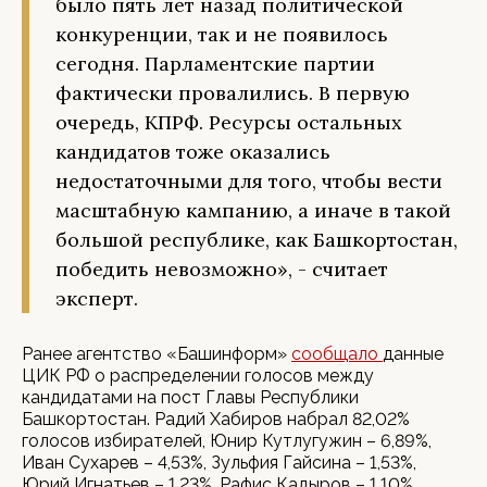
было пять лет назад политической
конкуренции, так и не появилось
сегодня. Парламентские партии
фактически провалились. В первую
очередь, КПРФ. Ресурсы остальных
кандидатов тоже оказались
недостаточными для того, чтобы вести
масштабную кампанию, а иначе в такой
большой республике, как Башкортостан,
победить невозможно», - считает
эксперт.
Ранее агентство «Башинформ»
сообщало
данные
ЦИК РФ о распределении голосов между
кандидатами на пост Главы Республики
Башкортостан. Радий Хабиров набрал 82,02%
голосов избирателей, Юнир Кутлугужин – 6,89%,
Иван Сухарев – 4,53%, Зульфия Гайсина – 1,53%,
Юрий Игнатьев – 1,23%, Рафис Кадыров – 1,10%,