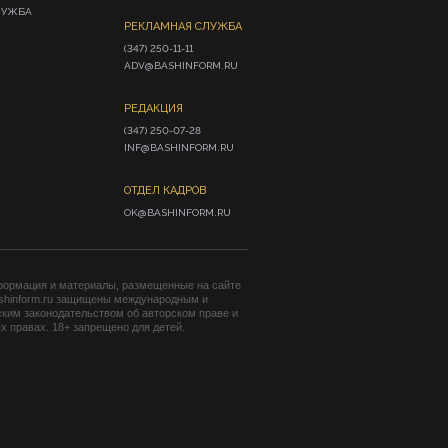
ЛУЖБА
РЕКЛАМНАЯ СЛУЖБА
(347) 250-11-11

ADV@BASHINFORM.RU
РЕДАКЦИЯ
(347) 250-07-28

INF@BASHINFORM.RU
ОТДЕЛ КАДРОВ
OK@BASHINFORM.RU
формация и материалы, размещенные на сайте
shinform.ru защищены международным и
ким законодательством об авторском праве и
 правах. 18+ запрещено для детей.