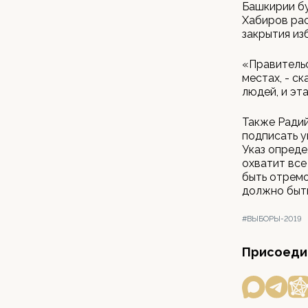
Башкирии бу
Хабиров рас
закрытия из
«Правительс
местах, - с
людей, и эт
Также Радий
подписать у
Указ опреде
охватит все
быть отремо
должно быть
#ВЫБОРЫ-2019
Присоедин