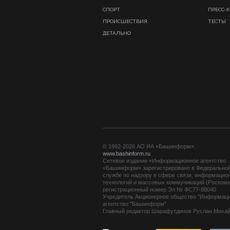
СПОРТ
ПРЕСС-
ПРОИСШЕСТВИЯ
ТЕСТЫ
ДЕТАЛЬНО
© 1992-2026 АО ИА «Башинформ».
www.bashinform.ru
Сетевое издание «Информационное агентство
«Башинформ» зарегистрировано в Федерально
службе по надзору в сфере связи, информацио
технологий и массовых коммуникаций (Роскомн
регистрационный номер Эл № ФС77-88040
Учредитель Акционерное общество "Информац
агентство "Башинформ"
Главный редактор Шарафутдинов Руслан Миха