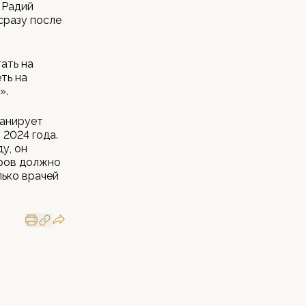
 Радий
сразу после
ать на
ть на
».
ланирует
 2024 года.
у, он
оров должно
лько врачей