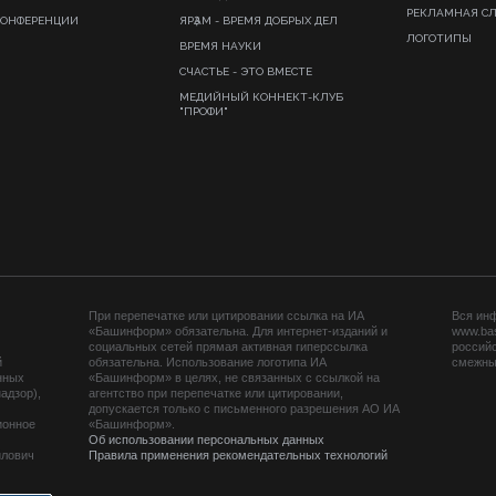
РЕКЛАМНАЯ С
КОНФЕРЕНЦИИ
ЯРҘАМ - ВРЕМЯ ДОБРЫХ ДЕЛ
ЛОГОТИПЫ
ВРЕМЯ НАУКИ
СЧАСТЬЕ - ЭТО ВМЕСТЕ
МЕДИЙНЫЙ КОННЕКТ-КЛУБ
"ПРОФИ"
При перепечатке или цитировании ссылка на ИА
Вся ин
«Башинформ» обязательна. Для интернет-изданий и
www.ba
социальных сетей прямая активная гиперссылка
российс
й
обязательна. Использование логотипа ИА
смежных
нных
«Башинформ» в целях, не связанных с ссылкой на
адзор),
агентство при перепечатке или цитировании,
допускается только с письменного разрешения АО ИА
ионное
«Башинформ».
Об использовании персональных данных
йлович
Правила применения рекомендательных технологий