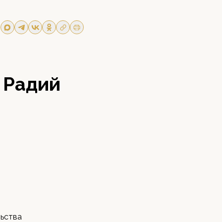
 Радий
льства