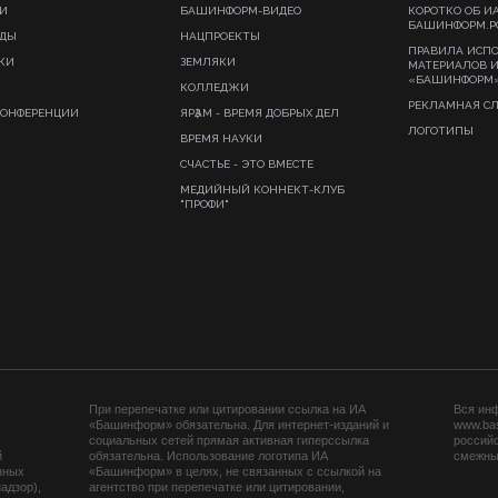
И
БАШИНФОРМ-ВИДЕО
КОРОТКО ОБ И
БАШИНФОРМ.Р
ИДЫ
НАЦПРОЕКТЫ
ПРАВИЛА ИСП
КИ
ЗЕМЛЯКИ
МАТЕРИАЛОВ 
«БАШИНФОРМ
КОЛЛЕДЖИ
РЕКЛАМНАЯ С
КОНФЕРЕНЦИИ
ЯРҘАМ - ВРЕМЯ ДОБРЫХ ДЕЛ
ЛОГОТИПЫ
ВРЕМЯ НАУКИ
СЧАСТЬЕ - ЭТО ВМЕСТЕ
МЕДИЙНЫЙ КОННЕКТ-КЛУБ
"ПРОФИ"
При перепечатке или цитировании ссылка на ИА
Вся ин
«Башинформ» обязательна. Для интернет-изданий и
www.ba
социальных сетей прямая активная гиперссылка
российс
й
обязательна. Использование логотипа ИА
смежных
нных
«Башинформ» в целях, не связанных с ссылкой на
адзор),
агентство при перепечатке или цитировании,