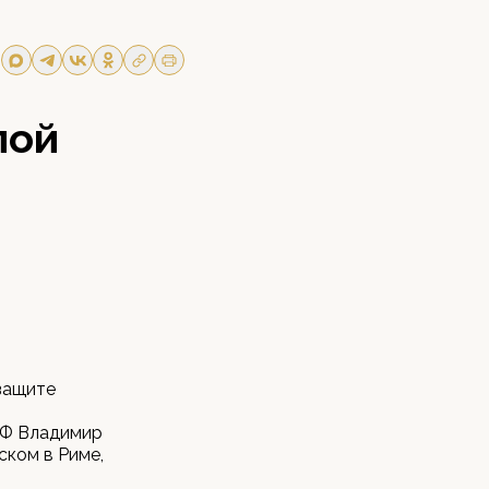
пой
защите
РФ Владимир
ском в Риме,