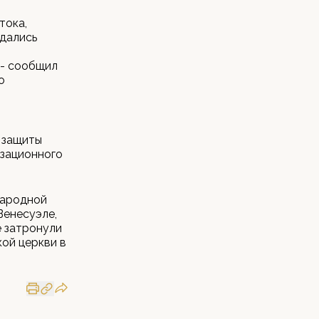
тока,
ждались
 - сообщил
о
я защиты
изационного
народной
Венесуэле,
е затронули
кой церкви в