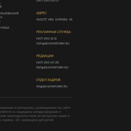
(347) 250-05-07
А
Ф
АДРЕС
ОЛЬЗОВАНИЯ
ИА
450077, УФА, КИРОВА, 45
»
ЛУЖБА
РЕКЛАМНАЯ СЛУЖБА
(347) 250-11-11

ADV@BASHINFORM.RU
РЕДАКЦИЯ
(347) 250-07-28

INF@BASHINFORM.RU
ОТДЕЛ КАДРОВ
OK@BASHINFORM.RU
формация и материалы, размещенные на сайте
shinform.ru защищены международным и
ким законодательством об авторском праве и
 правах. 18+ запрещено для детей.