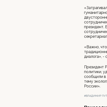
«Затрагивал
гуманитарно
двусторонн
сотрудничес
президент. 
сотрудниче
секретариа
«Важно, что
традиционн
диалога», - 
Президент 
политики, у
сообщили в 
тему эколог
России».
#ВЛАДИМИР ПУ