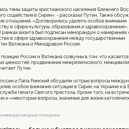
ись темы защиты христианского населения Ближнего Вос
го содействия в Сирии», - рассказал Путин. Также обсу
ие отношения. «Договорились уделить особое внимание
тву в сфере культуры, образования и здравоохранения»,
В рамках визита был подписан меморандум о намерениях 
стве в сфере здравоохранения между государственным
том Ватикана и Минздравом России.
 позиции России и Ватикана созвучны в том, что касаетс
ых ценностей, продвижения межрелигиозного, межцивил
считает Путин.
России и Папа Римский обсудили острые вопросы между
делив особое внимание ситуации в Сирии, на Украине и в 
службе печати Святого престола. Кроме того, на встреч
ии и «некоторые вопросы, значимые для жизни католичес
ТИН
#МЕЖДУНАРОДНЫЕ ОТНОШЕНИЯ