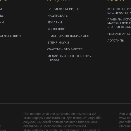
АТЫ
СПЕЦПРОЕКТЫ
ИЗДАНИЕ
И
БАШИНФОРМ-ВИДЕО
КОРОТКО ОБ И
БАШИНФОРМ.Р
ИДЫ
НАЦПРОЕКТЫ
ПРАВИЛА ИСП
КИ
ЗЕМЛЯКИ
МАТЕРИАЛОВ 
«БАШИНФОРМ
КОЛЛЕДЖИ
РЕКЛАМНАЯ С
КОНФЕРЕНЦИИ
ЯРҘАМ - ВРЕМЯ ДОБРЫХ ДЕЛ
ЛОГОТИПЫ
ВРЕМЯ НАУКИ
СЧАСТЬЕ - ЭТО ВМЕСТЕ
МЕДИЙНЫЙ КОННЕКТ-КЛУБ
"ПРОФИ"
При перепечатке или цитировании ссылка на ИА
Вся ин
«Башинформ» обязательна. Для интернет-изданий и
www.ba
социальных сетей прямая активная гиперссылка
российс
й
обязательна. Использование логотипа ИА
смежных
нных
«Башинформ» в целях, не связанных с ссылкой на