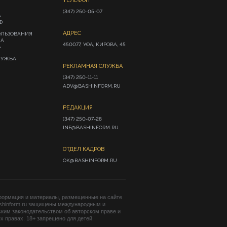
ТЕЛЕФОН
(347) 250-05-07
А
Ф
АДРЕС
ОЛЬЗОВАНИЯ
ИА
450077, УФА, КИРОВА, 45
»
ЛУЖБА
РЕКЛАМНАЯ СЛУЖБА
(347) 250-11-11

ADV@BASHINFORM.RU
РЕДАКЦИЯ
(347) 250-07-28

INF@BASHINFORM.RU
ОТДЕЛ КАДРОВ
OK@BASHINFORM.RU
формация и материалы, размещенные на сайте
shinform.ru защищены международным и
ким законодательством об авторском праве и
 правах. 18+ запрещено для детей.