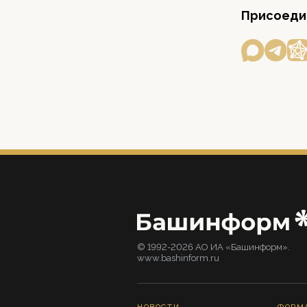
Присоедин
© 1992-2026 АО ИА «Башинформ».
www.bashinform.ru