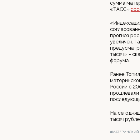
сумма матер
«ТАСС»
соо
«Индексация
согласованн
прогноз рос
увеличен. Т
предусматри
тысяч», - с
форума.
Ранее Топил
материнског
России с 20
продлевали 
последующи
На сегодняш
тысяч рубле
#МАТЕРИНСКИЙ