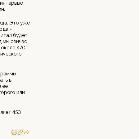
 интервью
н.
ода. Это уже
ода -
питал будет
д мы сейчас
 около 470
мического
ограммы
ать в
 ее
торого или
ляет 453