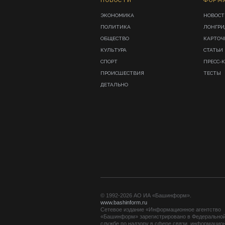
НОВОСТИ
ФОРМ
ЭКОНОМИКА
НОВОСТ
ПОЛИТИКА
ЛОНГР
ОБЩЕСТВО
КАРТОЧ
КУЛЬТУРА
СТАТЬИ
СПОРТ
ПРЕСС-
ПРОИСШЕСТВИЯ
ТЕСТЫ
ДЕТАЛЬНО
© 1992-2026 АО ИА «Башинформ».
www.bashinform.ru
Сетевое издание «Информационное агентство
«Башинформ» зарегистрировано в Федерально
службе по надзору в сфере связи, информацио