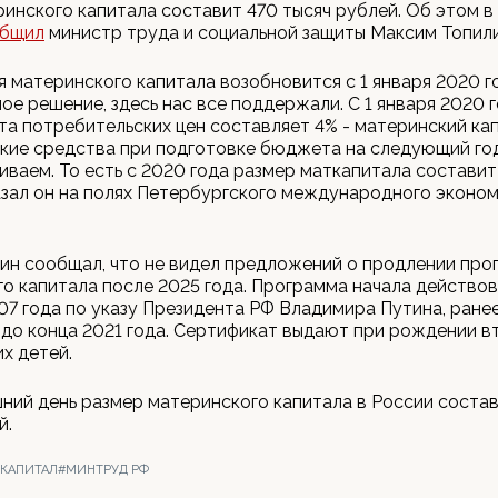
инского капитала составит 470 тысяч рублей. Об этом в
бщил
министр труда и социальной защиты Максим Топили
 материнского капитала возобновится с 1 января 2020 г
ое решение, здесь нас все поддержали. С 1 января 2020 г
та потребительских цен составляет 4% - материнский ка
акие средства при подготовке бюджета на следующий го
ваем. То есть с 2020 года размер маткапитала составит
казал он на полях Петербургского международного эконо
ин сообщал, что не видел предложений о продлении пр
о капитала после 2025 года. Программа начала действов
07 года по указу Президента РФ Владимира Путина, ранее
до конца 2021 года. Сертификат выдают при рождении в
х детей.
ний день размер материнского капитала в России состав
й.
 КАПИТАЛ
#МИНТРУД РФ