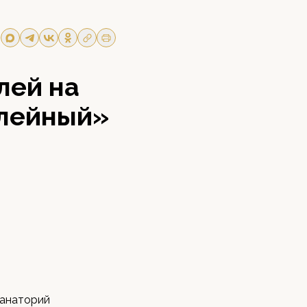
лей на
илейный»
санаторий