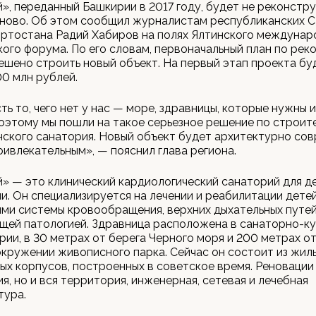
, переданный Башкирии в 2017 году, будет не реконстру
аново. Об этом сообщил журналистам республиканских 
ортостана Радий Хабиров на полях Ялтинского междунар
ого форума. По его словам, первоначальный план по рек
решено строить новый объект. На первый этап проекта бу
0 млн рублей.
ть то, чего нет у нас — море, здравницы, которые нужны и
оэтому мы пошли на такое серьезное решение по строит
ского санатория. Новый объект будет архитектурно со
ривлекательным», — пояснил глава региона.
 — это клинический кардиологический санаторий для де
и. Он специализируется на лечении и реабилитации детей
ми системы кровообращения, верхних дыхательных путей
щей патологией. Здравница расположена в санаторно-к
рии, в 30 метрах от берега Черного моря и 200 метрах о
окружении живописного парка. Сейчас он состоит из жил
ых корпусов, построенных в советское время. Реновации
ия, но и вся территория, инженерная, сетевая и лечебная
тура.