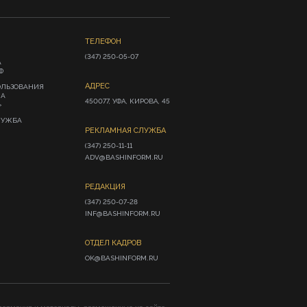
ТЕЛЕФОН
(347) 250-05-07
А
Ф
АДРЕС
ОЛЬЗОВАНИЯ
ИА
450077, УФА, КИРОВА, 45
»
ЛУЖБА
РЕКЛАМНАЯ СЛУЖБА
(347) 250-11-11

ADV@BASHINFORM.RU
РЕДАКЦИЯ
(347) 250-07-28

INF@BASHINFORM.RU
ОТДЕЛ КАДРОВ
OK@BASHINFORM.RU