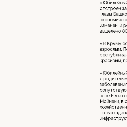
«Юбилейный»
отстроен з
главы Башк
экономическ
изменен, и 
выделено 80
«В Крыму ес
взрослым. П
республикан
красивым, п
«Юбилейный»
с родителям
заболевания
сопутствую
зоне Евпато
Мойнаки, в 
хозяйственн
только здан
инфраструк