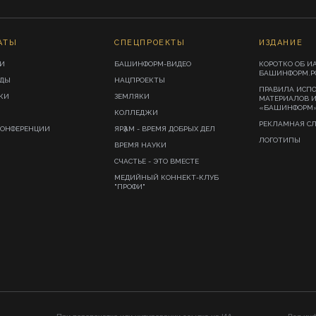
АТЫ
СПЕЦПРОЕКТЫ
ИЗДАНИЕ
И
БАШИНФОРМ-ВИДЕО
КОРОТКО ОБ И
БАШИНФОРМ.Р
ИДЫ
НАЦПРОЕКТЫ
ПРАВИЛА ИСП
КИ
ЗЕМЛЯКИ
МАТЕРИАЛОВ 
«БАШИНФОРМ
КОЛЛЕДЖИ
РЕКЛАМНАЯ С
КОНФЕРЕНЦИИ
ЯРҘАМ - ВРЕМЯ ДОБРЫХ ДЕЛ
ЛОГОТИПЫ
ВРЕМЯ НАУКИ
СЧАСТЬЕ - ЭТО ВМЕСТЕ
МЕДИЙНЫЙ КОННЕКТ-КЛУБ
"ПРОФИ"