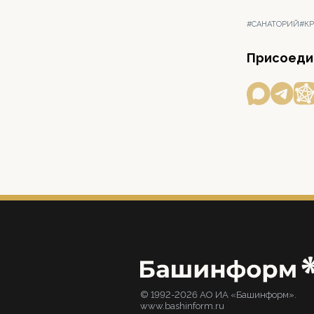
#САНАТОРИЙ
#К
Присоедин
© 1992-2026 АО ИА «Башинформ».
www.bashinform.ru