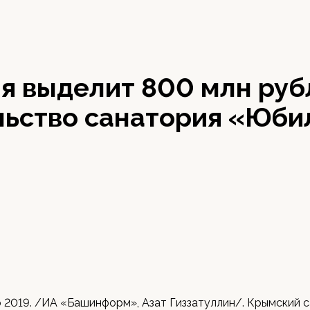
я выделит 800 млн руб
льство санатория «Юб
р 2019. /ИА «Башинформ», Азат Гиззатуллин/. Крымский 