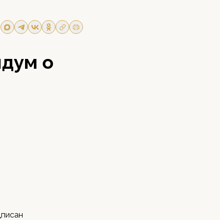
дум о
дписан