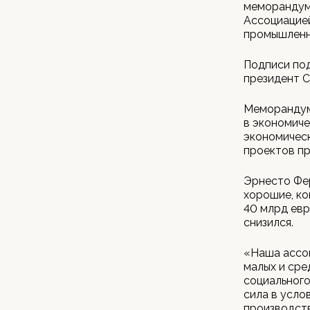
меморандум
Ассоциацие
промышленнос
Подписи под
президент C
Меморандум
в экономиче
экономическ
проектов пр
Эрнесто Фер
хорошие, к
40 млрд евр
снизился.
«Наша ассоц
малых и сре
социального
сила в усло
производств