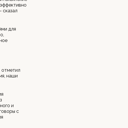
 эффективно
– сказал
ями для
о,
рное
– отметил
мя, наши
ия
з
ного и
говоры с
ля