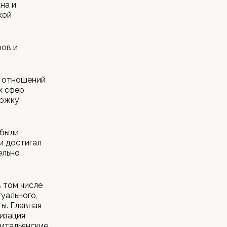
на и
кой
ров и
х отношений
х сфер
ержку
 были
и достигал
ельно
 том числе
уального,
ы. Главная
изация
-итальянские