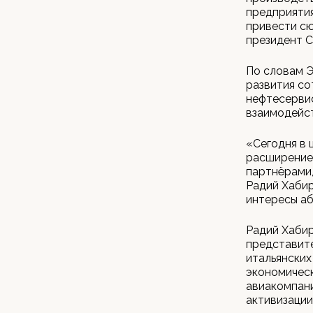
предприятия
привести сю
президент Co
По словам Э
развития со
нефтесервис
взаимодейс
«Сегодня в 
расширение
партнёрами,
Радий Хабир
интересы аб
Радий Хабир
представите
итальянских
экономическ
авиакомпани
активизации