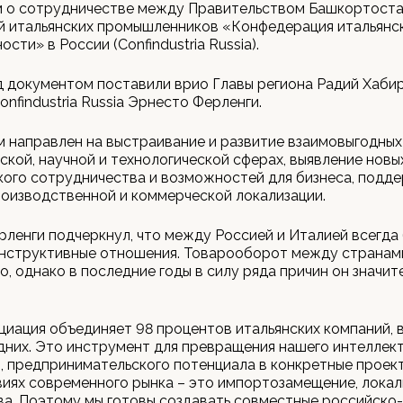
 о сотрудничестве между Правительством Башкортоста
й итальянских промышленников «Конфедерация итальянс
ти» в России (Confindustria Russia).
 документом поставили врио Главы региона Радий Хаби
onfindustria Russia Эрнесто Ферленги.
 направлен на выстраивание и развитие взаимовыгодны
ской, научной и технологической сферах, выявление новы
ого сотрудничества и возможностей для бизнеса, подд
оизводственной и коммерческой локализации.
ленги подчеркнул, что между Россией и Италией всегда
онструктивные отношения. Товарооборот между странам
о, однако в последние годы в силу ряда причин он значит
иация объединяет 98 процентов итальянских компаний, в
дних. Это инструмент для превращения нашего интеллект
, предпринимательского потенциала в конкретные проект
виях современного рынка – это импортозамещение, локал
а. Поэтому мы готовы создавать совместные российско