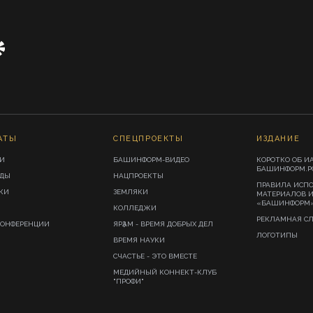
АТЫ
СПЕЦПРОЕКТЫ
ИЗДАНИЕ
И
БАШИНФОРМ-ВИДЕО
КОРОТКО ОБ И
БАШИНФОРМ.Р
ИДЫ
НАЦПРОЕКТЫ
ПРАВИЛА ИСП
КИ
ЗЕМЛЯКИ
МАТЕРИАЛОВ 
«БАШИНФОРМ
КОЛЛЕДЖИ
РЕКЛАМНАЯ С
КОНФЕРЕНЦИИ
ЯРҘАМ - ВРЕМЯ ДОБРЫХ ДЕЛ
ЛОГОТИПЫ
ВРЕМЯ НАУКИ
СЧАСТЬЕ - ЭТО ВМЕСТЕ
МЕДИЙНЫЙ КОННЕКТ-КЛУБ
"ПРОФИ"