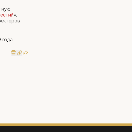
стную
вестий
»,
ректоров
 года.