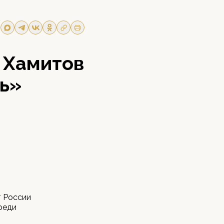
 Хамитов
ть»
т России
реди