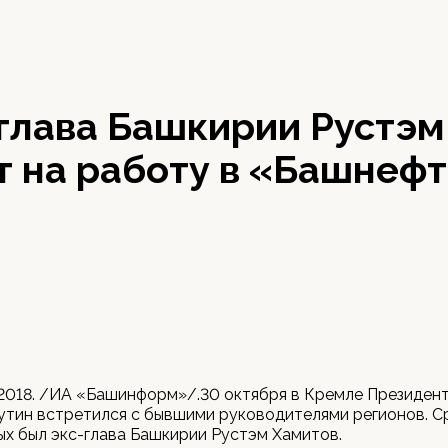
глава Башкирии Рустэм
т на работу в «Башнеф
 2018. /ИА «Башинформ»/.30 октября в Кремле Президен
утин встретился с бывшими руководителями регионов. С
х был экс-глава Башкирии Рустэм Хамитов.