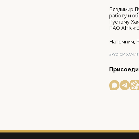
Владимир П
работу и об
Рустэму Ха
ПАО АНК «Б
Напомним, Р
#РУСТЭМ ХАМИТ
Присоедин