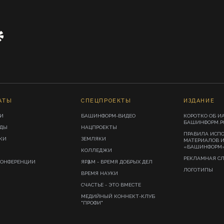
АТЫ
СПЕЦПРОЕКТЫ
ИЗДАНИЕ
И
БАШИНФОРМ-ВИДЕО
КОРОТКО ОБ И
БАШИНФОРМ.Р
ИДЫ
НАЦПРОЕКТЫ
ПРАВИЛА ИСП
КИ
ЗЕМЛЯКИ
МАТЕРИАЛОВ 
«БАШИНФОРМ
КОЛЛЕДЖИ
РЕКЛАМНАЯ С
КОНФЕРЕНЦИИ
ЯРҘАМ - ВРЕМЯ ДОБРЫХ ДЕЛ
ЛОГОТИПЫ
ВРЕМЯ НАУКИ
СЧАСТЬЕ - ЭТО ВМЕСТЕ
МЕДИЙНЫЙ КОННЕКТ-КЛУБ
"ПРОФИ"