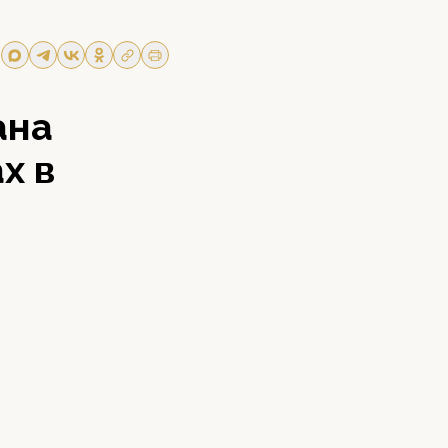
ана
х в