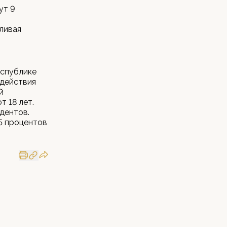
ут 9
ливая
еспублике
одействия
й
т 18 лет.
дентов.
5 процентов