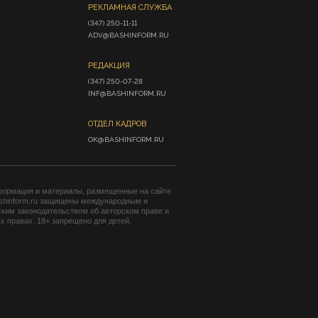
РЕКЛАМНАЯ СЛУЖБА
(347) 250-11-11

ADV@BASHINFORM.RU
РЕДАКЦИЯ
(347) 250-07-28

INF@BASHINFORM.RU
ОТДЕЛ КАДРОВ
OK@BASHINFORM.RU
формация и материалы, размещенные на сайте
shinform.ru защищены международным и
ким законодательством об авторском праве и
 правах. 18+ запрещено для детей.