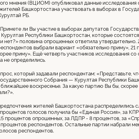
ого мнения (ВЦИОМ) опубликовал данные исследования 
 жителей Башкортостана участвовать в выборах в Госуд
Курултай РБ.
Примете ли Вы участие в выборах депутатов Государст
Курултая Республики Башкортостан, которые состоятся
ли нет?» половина опрошенных ответила утвердительно. 
еспондентов выбрали вариант «обязательно приму», 21 
орее приму». Ещё четверть участников исследования со
а не определились.
прос, который задавали респондентам: «Представьте, ч
Государственного Собрания — Курултая Республики Баш
 ближайшее воскресенье. За какую партию Вы бы, скорее 
али?».
предпочтения жителей Башкортостана распределились 
 процентов голосов получила бы «Единая Россия», за КП
15 процентов опрошенных, за ЛДПР - 8 процентов, за «С
 процентов респондентов. Остальные партии набрали ме
олосов респондентов.