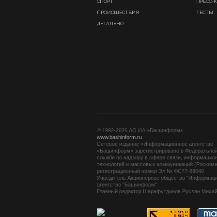
СПОРТ
ПРЕСС-
ПРОИСШЕСТВИЯ
ТЕСТЫ
ДЕТАЛЬНО
© 1992-2026 АО ИА «Башинформ».
www.bashinform.ru
Сетевое издание «Информационное агентство
«Башинформ» зарегистрировано в Федерально
службе по надзору в сфере связи, информацио
технологий и массовых коммуникаций (Роскомн
регистрационный номер Эл № ФС77-88040
Учредитель Акционерное общество "Информац
агентство "Башинформ"
Главный редактор Шарафутдинов Руслан Миха