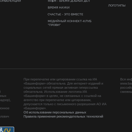
КОНФЕРЕНЦИИ
ЯРҘАМ - ВРЕМЯ ДОБРЫХ ДЕЛ
ЛОГОТИПЫ
ВРЕМЯ НАУКИ
СЧАСТЬЕ - ЭТО ВМЕСТЕ
МЕДИЙНЫЙ КОННЕКТ-КЛУБ
"ПРОФИ"
При перепечатке или цитировании ссылка на ИА
Вся ин
«Башинформ» обязательна. Для интернет-изданий и
www.ba
социальных сетей прямая активная гиперссылка
российс
й
обязательна. Использование логотипа ИА
смежных
нных
«Башинформ» в целях, не связанных с ссылкой на
адзор),
агентство при перепечатке или цитировании,
допускается только с письменного разрешения АО ИА
ионное
«Башинформ».
Об использовании персональных данных
йлович
Правила применения рекомендательных технологий