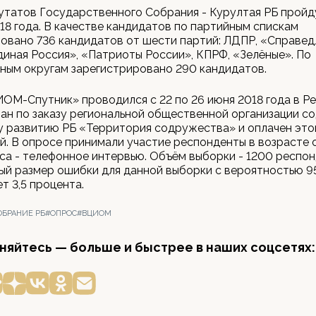
татов Государственного Собрания - Курултая РБ пройд
18 года. В качестве кандидатов по партийным спискам
овано 736 кандидатов от шести партий: ЛДПР, «Справед
диная Россия», «Патриоты России», КПРФ, «Зелёные». По
ным округам зарегистрировано 290 кандидатов.
М-Спутник» проводился с 22 по 26 июня 2018 года в Р
н по заказу региональной общественной организации с
у развитию РБ «Территория содружества» и оплачен это
й. В опросе принимали участие респонденты в возрасте о
а - телефонное интервью. Объём выборки - 1200 респон
й размер ошибки для данной выборки с вероятностью 9
т 3,5 процента.
ОБРАНИЕ РБ
#ОПРОС
#ВЦИОМ
яйтесь — больше и быстрее в наших соцсетях: