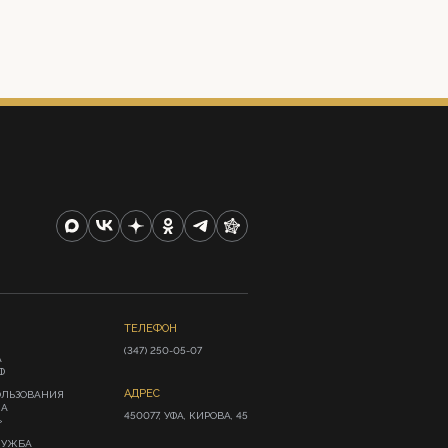
ТЕЛЕФОН
(347) 250-05-07
А
Ф
АДРЕС
ОЛЬЗОВАНИЯ
ИА
450077, УФА, КИРОВА, 45
»
ЛУЖБА