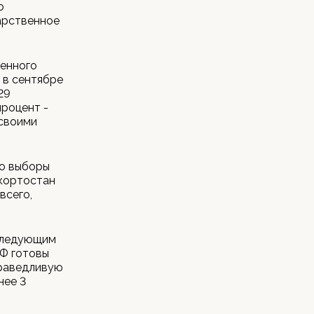
о
арственное
венного
 в сентябре
29
процент -
 своими
то выборы
кортостан
всего,
следующим
РФ готовы
праведливую
нее 3