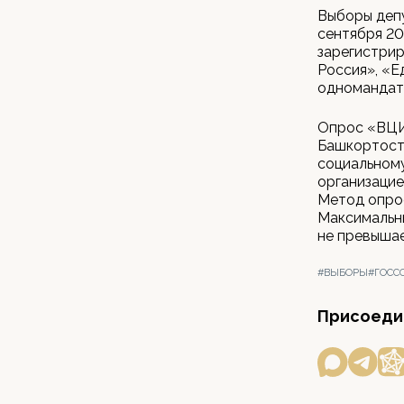
Выборы депу
сентября 20
зарегистрир
Россия», «Е
одномандат
Опрос «ВЦИО
Башкортоста
социальном
организацие
Метод опрос
Максимальны
не превышае
#ВЫБОРЫ
#ГОСС
Присоедин