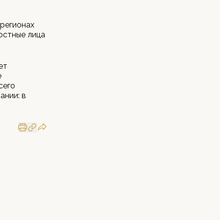
 регионах
остные лица
ет
е
сего
ании: в