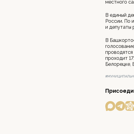
местного са
В единый де
России. По 
и депутаты 
В Башкортос
голосование
проводятся 
проходит 17
Белорецке, 
#МУНИЦИПАЛЬН
Присоедин