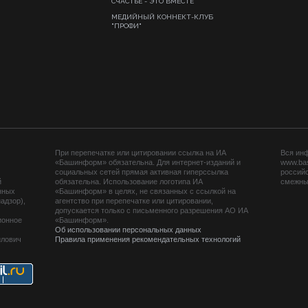
СЧАСТЬЕ - ЭТО ВМЕСТЕ
МЕДИЙНЫЙ КОННЕКТ-КЛУБ
"ПРОФИ"
При перепечатке или цитировании ссылка на ИА
Вся ин
«Башинформ» обязательна. Для интернет-изданий и
www.ba
социальных сетей прямая активная гиперссылка
российс
й
обязательна. Использование логотипа ИА
смежных
нных
«Башинформ» в целях, не связанных с ссылкой на
адзор),
агентство при перепечатке или цитировании,
допускается только с письменного разрешения АО ИА
ионное
«Башинформ».
Об использовании персональных данных
йлович
Правила применения рекомендательных технологий