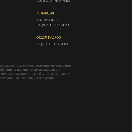
ADV@BASHINFORM.RU
РЕДАКЦИЯ
(347) 250-07-28

INF@BASHINFORM.RU
ОТДЕЛ КАДРОВ
OK@BASHINFORM.RU
формация и материалы, размещенные на сайте
shinform.ru защищены международным и
ким законодательством об авторском праве и
 правах. 18+ запрещено для детей.