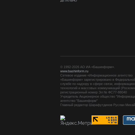
ДЕТАЛЬНО
© 1992-2026 АО ИА «Башинформ».
www.bashinform.ru
Сетевое издание «Информационное агентство
«Башинформ» зарегистрировано в Федерально
службе по надзору в сфере связи, информацио
технологий и массовых коммуникаций (Роскомн
регистрационный номер Эл № ФС77-88040
Учредитель Акционерное общество "Информац
агентство "Башинформ"
Главный редактор Шарафутдинов Руслан Миха