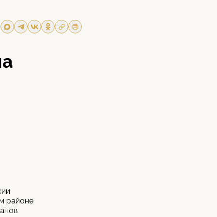
на
сии
м районе
ганов