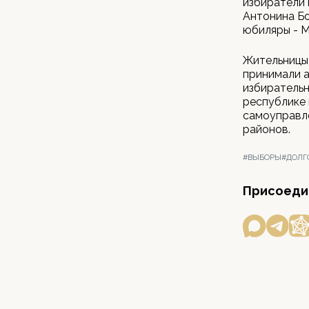
избиратели 
Антонина Бо
юбиляры - М
Жительницы 
принимали а
избирательн
республике 
самоуправле
районов.
#ВЫБОРЫ
#ДОЛГ
Присоедин