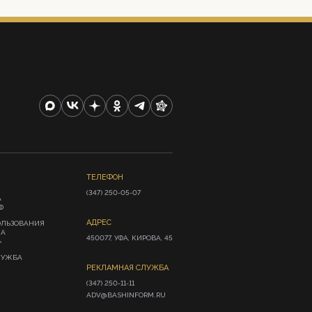
ТЕЛЕФОН
(347) 250-05-07
А
Ф
АДРЕС
ОЛЬЗОВАНИЯ
ИА
450077, УФА, КИРОВА, 45
»
ЛУЖБА
РЕКЛАМНАЯ СЛУЖБА
(347) 250-11-11

ADV@BASHINFORM.RU