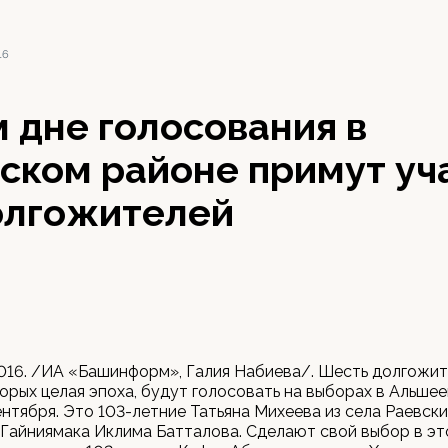
16
 дне голосования в
ском районе примут уч
олгожителей
2016. /ИА «Башинформ», Галия Набиева/. Шесть долгожит
орых целая эпоха, будут голосовать на выборах в Альше
ентября. Это 103-летние Татьяна Михеева из села Раевски
Гайниямака Иклима Батталова. Сделают свой выбор в это