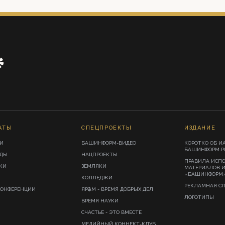
АТЫ
СПЕЦПРОЕКТЫ
ИЗДАНИЕ
И
БАШИНФОРМ-ВИДЕО
КОРОТКО ОБ И
БАШИНФОРМ.Р
ИДЫ
НАЦПРОЕКТЫ
ПРАВИЛА ИСП
КИ
ЗЕМЛЯКИ
МАТЕРИАЛОВ 
«БАШИНФОРМ
КОЛЛЕДЖИ
РЕКЛАМНАЯ С
КОНФЕРЕНЦИИ
ЯРҘАМ - ВРЕМЯ ДОБРЫХ ДЕЛ
ЛОГОТИПЫ
ВРЕМЯ НАУКИ
СЧАСТЬЕ - ЭТО ВМЕСТЕ
МЕДИЙНЫЙ КОННЕКТ-КЛУБ