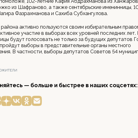
помоложе, 102-летние Кафия Абдрахманова из Ханжаров
жко из Шафраново, а также сентябрьские именинницы, 1
агира Фазрахманова и Сахиба Субхангулова.
района активно пользуются своим избирательным право
ктивное участие в выборах всех уровней последних лет. 
ицы будут голосовать не только за будущих депутатов Г
пройдут выборы в представительные органы местного
ния. В частности, выборы депутатов Советов 54 муници
ОЖИТЕЛИ
яйтесь — больше и быстрее в наших соцсетях: