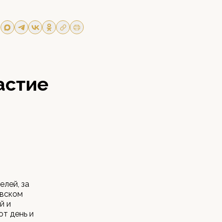
астие
елей, за
евском
й и
т день и