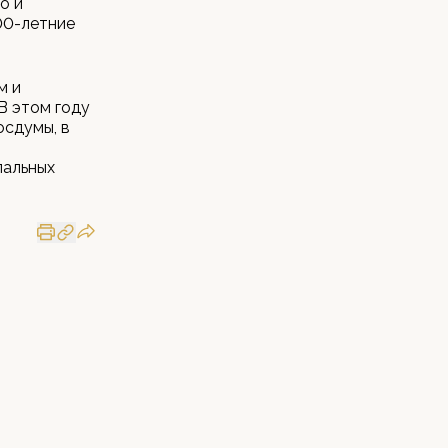
о и
00-летние
м и
В этом году
осдумы, в
пальных