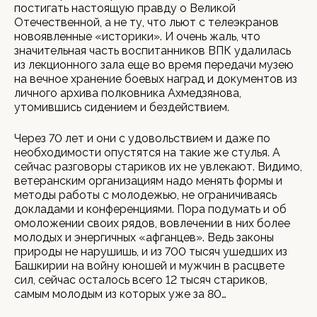
постигать настоящую правду о Великой
Отечественной, а не ту, что льют с телеэкранов
новоявленные «историки». И очень жаль, что
значительная часть воспитанников ВПК удалилась
из лекционного зала еще во время передачи музею
на вечное хранение боевых наград и документов из
личного архива полковника Ахмедзянова,
утомившись сидением и бездействием.
Через 70 лет и они с удовольствием и даже по
необходимости опустятся на такие же стулья. А
сейчас разговоры стариков их не увлекают. Видимо,
ветеранским организациям надо менять формы и
методы работы с молодежью, не ограничиваясь
докладами и конференциями. Пора подумать и об
омоложении своих рядов, вовлечении в них более
молодых и энергичных «афганцев». Ведь законы
природы не нарушишь, и из 700 тысяч ушедших из
Башкирии на войну юношей и мужчин в расцвете
сил, сейчас осталось всего 12 тысяч стариков,
самым молодым из которых уже за 80…