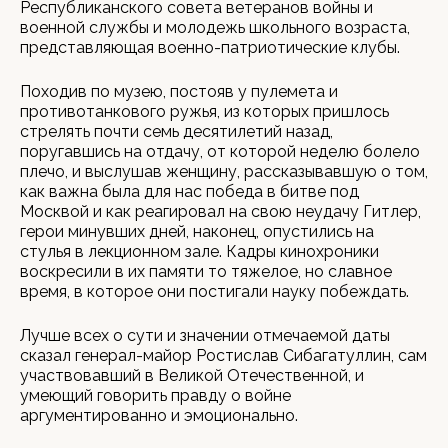
Республиканского совета ветеранов войны и
военной службы и молодежь школьного возраста,
представляющая военно-патриотические клубы.
Походив по музею, постояв у пулемета и
противотанкового ружья, из которых пришлось
стрелять почти семь десятилетий назад,
поругавшись на отдачу, от которой неделю болело
плечо, и выслушав женщину, рассказывавшую о том,
как важна была для нас победа в битве под
Москвой и как реагировал на свою неудачу Гитлер,
герои минувших дней, наконец, опустились на
стулья в лекционном зале. Кадры кинохроники
воскресили в их памяти то тяжелое, но славное
время, в которое они постигали науку побеждать.
Лучше всех о сути и значении отмечаемой даты
сказал генерал-майор Ростислав Сибагатуллин, сам
участвовавший в Великой Отечественной, и
умеющий говорить правду о войне
аргументированно и эмоционально.