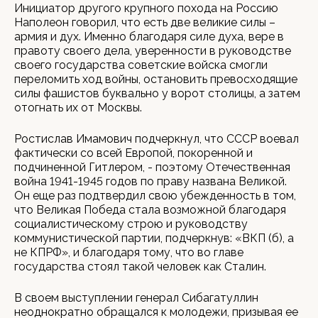
Инициатор другого крупного похода на Россию
Наполеон говорил, что есть две великие силы –
армия и дух. Именно благодаря силе духа, вере в
правоту своего дела, уверенности в руководстве
своего государства советские войска смогли
переломить ход войны, остановить превосходящие
силы фашистов буквально у ворот столицы, а затем
отогнать их от Москвы.
Ростислав Имамович подчеркнул, что СССР воевал
фактически со всей Европой, покоренной и
подчиненной Гитлером, - поэтому Отечественная
война 1941-1945 годов по праву названа Великой.
Он еще раз подтвердил свою убежденность в том,
что Великая Победа стала возможной благодаря
социалистическому строю и руководству
коммунистической партии, подчеркнув: «ВКП (б), а
не КПРФ», и благодаря тому, что во главе
государства стоял такой человек как Сталин.
В своем выступлении генерал Сибагатуллин
неоднократно обращался к молодежи, призывая ее