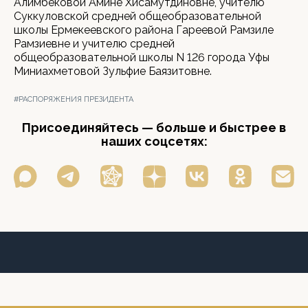
Алимбековой Амине Хисамутдиновне, учителю
Суккуловской средней общеобразовательной
школы Ермекеевского района Гареевой Рамзиле
Рамзиевне и учителю средней
общеобразовательной школы N 126 города Уфы
Миниахметовой Зульфие Баязитовне.
#РАСПОРЯЖЕНИЯ ПРЕЗИДЕНТА
Присоединяйтесь — больше и быстрее в
наших соцсетях: