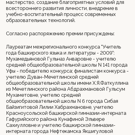
мастерство, создание благоприятных условий для
всестороннего развития личности, внедрение в
учебно-воспитательный процесс современных
образовательных технологий.
Согласно распоряжению премии присуждены:
Лауреатам межрегионального конкурса "Учитель
года башкирского языка и литературы - 2009":
Мухамедьяновой Гульназ Анваровне - учителю
средней общеобразовательной школы N 141 города
Уфы - победителю конкурса; финалистам конкурса -
учителю Дуван-Мечетлинской средней
общеобразовательной школы имени Х.Я.Фаткуллина
из Мечетлинского района Абдрахмановой Гульсум
Мухаметовне, учителю средней
общеобразовательной школы N 6 города Сибая
Байзигитовой Лилии Хабрахмановне, учителю
Красноусольской башкирской гимназии-интерната
Гафурийского района Кунафиной Эльвере
Сахиулловне и учителю башкирской гимназии-
интерната города Нефтекамска Якшигуловой