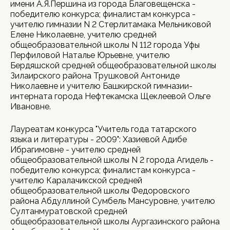
имени А.Я.Першина из города Благовещенска -
победителю конкурса; финалистам конкурса -
учителю гимназии N 2 Стерлитамака Мельниковой
Елене Николаевне, учителю средней
общеобразовательной школы N 112 города Уфы
Перфиловой Наталье Юрьевне, учителю
Бердяшской средней общеобразовательной школы
Зилаирского района Трушковой Антониде
Николаевне и учителю Башкирской гимназии-
интерната города Нефтекамска Щеклеевой Ольге
Ивановне.
Лауреатам конкурса "Учитель года татарского
языка и литературы - 2009": Хазиевой Адибе
Ибрагимовне - учителю средней
общеобразовательной школы N 2 города Агидель -
победителю конкурса; финалистам конкурса -
учителю Каралачикской средней
общеобразовательной школы Федоровского
района Абдуллиной Сумбель Мансуровне, учителю
Султанмуратовской средней
общеобразовательной школы Аургазинского района