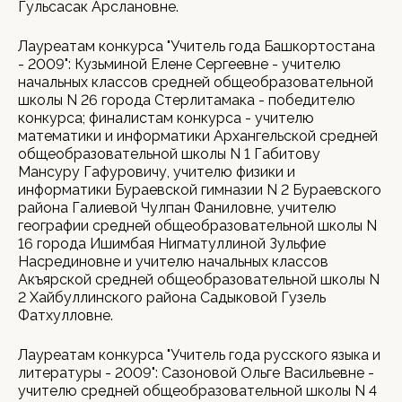
Гульсасак Арслановне.
Лауреатам конкурса "Учитель года Башкортостана
- 2009": Кузьминой Елене Сергеевне - учителю
начальных классов средней общеобразовательной
школы N 26 города Стерлитамака - победителю
конкурса; финалистам конкурса - учителю
математики и информатики Архангельской средней
общеобразовательной школы N 1 Габитову
Мансуру Гафуровичу, учителю физики и
информатики Бураевской гимназии N 2 Бураевского
района Галиевой Чулпан Фаниловне, учителю
географии средней общеобразовательной школы N
16 города Ишимбая Нигматуллиной Зульфие
Насрединовне и учителю начальных классов
Акъярской средней общеобразовательной школы N
2 Хайбуллинского района Садыковой Гузель
Фатхулловне.
Лауреатам конкурса "Учитель года русского языка и
литературы - 2009": Сазоновой Ольге Васильевне -
учителю средней общеобразовательной школы N 4