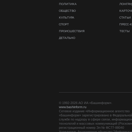
ПОЛИТИКА
ЛОНГР
ОБЩЕСТВО
КАРТОЧ
КУЛЬТУРА
СТАТЬИ
СПОРТ
ПРЕСС-
ПРОИСШЕСТВИЯ
ТЕСТЫ
ДЕТАЛЬНО
© 1992-2026 АО ИА «Башинформ».
www.bashinform.ru
Сетевое издание «Информационное агентство
«Башинформ» зарегистрировано в Федерально
службе по надзору в сфере связи, информацио
технологий и массовых коммуникаций (Роскомн
регистрационный номер Эл № ФС77-88040
Учредитель Акционерное общество "Информац