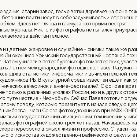
 здания, старый завод, голые ветки деревьев на фоне тя
, бетонные плиты несут в себе задумчивость и отрешенно
облем. Здесь нет глянца и гламура, которыми пестрят
ные журналы. Никто из фотографов не пытался приукрас
желаемое за действительное.
 и цветные, жанровые и случайные - снимки такие же разн
ия Ли окончила Уфимский государственный нефтяной тех
. Затем училась в петербургских фотомастерских, участ
аз в Летней международной фотошколе. Павел Пазухин -
олледжа статистики, информатики и вычислительной техн
удожников РБ. В культурной среде известен еще и как о
тнических вечеринок и аниме-фестивалей. С фотоаппарат
е только в различных уголках России, но и в других стран
го путешествие - Чернобыль. Сейчас Павел готовит отд
 этому поводу, которую презентует в начале следующего
Ишимбаева - член Союза фотохудожников при МФХ ЮНЕ
имский государственный авиационный технический униве
алась фотографией около трех лет назад. Начавшееся ка
скоре переросло в смысл жизни и профессию. Студентка
ьного искусства художественно-графического факульте