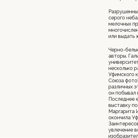
Разрушенные
серого неба
мелочных пр
многочислен
или выдать 
Черно-белые
авторы. Гал
университет
несколько р
Уфимского к
Союза фотох
различных э
он побывал н
Последнее е
выставку по
Маргарита 
окончила Уф
Заинтересов
увлечение в
изобразител