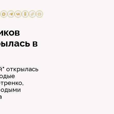
иков
рылась в
й" открылась
лодые
тренко,
олодыми
а