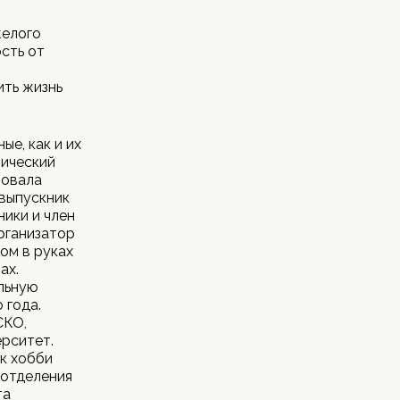
желого
сть от
ить жизнь
ые, как и их
нический
вовала
 выпускник
ики и член
рганизатор
ом в руках
ах.
ельную
 года.
СКО,
рситет.
к хобби
 отделения
та