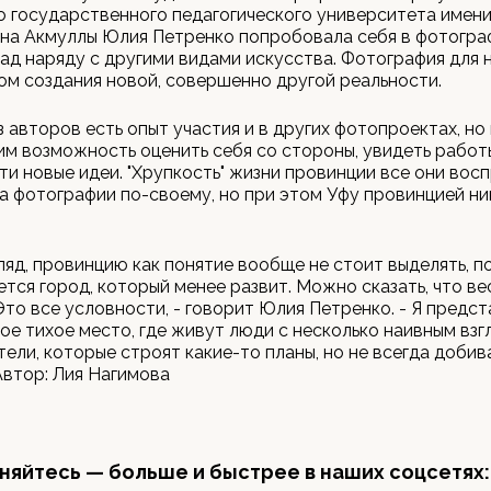
 государственного педагогического университета имен
на Акмуллы Юлия Петренко попробовала себя в фотогра
зад наряду с другими видами искусства. Фотография для 
м создания новой, совершенно другой реальности.
з авторов есть опыт участия и в других фотопроектах, н
им возможность оценить себя со стороны, увидеть работ
йти новые идеи. "Хрупкость" жизни провинции все они вос
а фотографии по-своему, но при этом Уфу провинцией ни
гляд, провинцию как понятие вообще не стоит выделять, п
ется город, который менее развит. Можно сказать, что ве
Это все условности, - говорит Юлия Петренко. - Я предс
кое тихое место, где живут люди с несколько наивным взг
тели, которые строят какие-то планы, но не всегда добив
 Автор: Лия Нагимова
яйтесь — больше и быстрее в наших соцсетях: