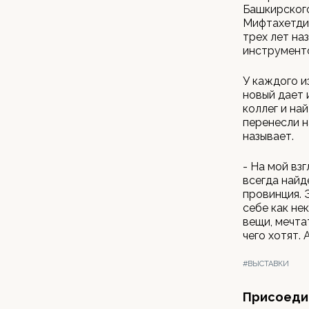
Башкирского
Мифтахетди
трех лет на
инструменто
У каждого и
новый дает 
коллег и на
перенесли н
называет.
- На мой вз
всегда найд
провинция. 
себе как не
вещи, мечта
чего хотят.
#ВЫСТАВКИ
Присоедин