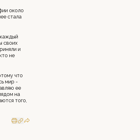
и
фии около
нее стала
о каждый
ы своих
приняли и
кто не
отому что
сь мир -
тавляю ее
лядом на
аются того,