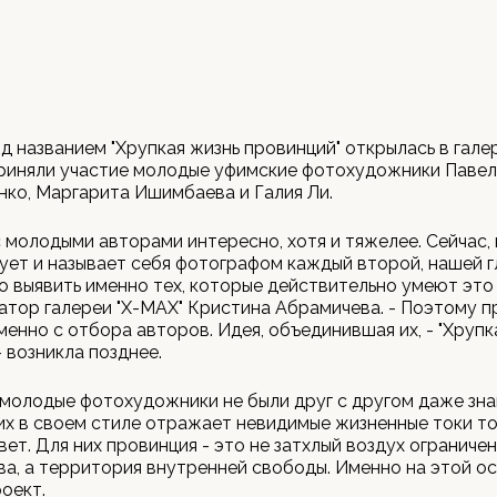
д названием "Хрупкая жизнь провинций" открылась в галер
риняли участие молодые уфимские фотохудожники Павел 
ко, Маргарита Ишимбаева и Галия Ли.
с молодыми авторами интересно, хотя и тяжелее. Сейчас, 
ет и называет себя фотографом каждый второй, нашей 
о выявить именно тех, которые действительно умеют это 
атор галереи "Х-МАХ" Кристина Абрамичева. - Поэтому п
менно с отбора авторов. Идея, объединившая их, - "Хрупк
- возникла позднее.
молодые фотохудожники не были друг с другом даже зна
их в своем стиле отражает невидимые жизненные токи тог
ет. Для них провинция - это не затхлый воздух ограниче
а, а территория внутренней свободы. Именно на этой о
оект.