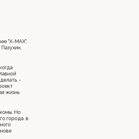
ее "Х-МАХ".
Пазухин,
когда
главной
делать, -
роект
ая жизнь
комы. Но
о города, в
нного
снове