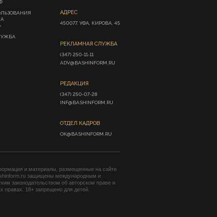
Ф
АДРЕС
ОЛЬЗОВАНИЯ
ИА
450077, УФА, КИРОВА, 45
»
ЛУЖБА
РЕКЛАМНАЯ СЛУЖБА
(347) 250-11-11

ADV@BASHINFORM.RU
РЕДАКЦИЯ
(347) 250-07-28

INF@BASHINFORM.RU
ОТДЕЛ КАДРОВ
OK@BASHINFORM.RU
формация и материалы, размещенные на сайте
shinform.ru защищены международным и
ким законодательством об авторском праве и
 правах. 18+ запрещено для детей.