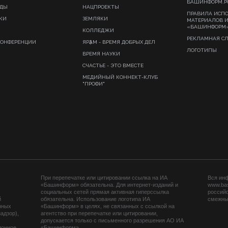
БАШИНФОРМ.Р
ИДЫ
НАЦПРОЕКТЫ
ПРАВИЛА ИСП
КИ
ЗЕМЛЯКИ
МАТЕРИАЛОВ 
«БАШИНФОРМ
КОЛЛЕДЖИ
РЕКЛАМНАЯ С
КОНФЕРЕНЦИИ
ЯРҘАМ - ВРЕМЯ ДОБРЫХ ДЕЛ
ЛОГОТИПЫ
ВРЕМЯ НАУКИ
СЧАСТЬЕ - ЭТО ВМЕСТЕ
МЕДИЙНЫЙ КОННЕКТ-КЛУБ
"ПРОФИ"
При перепечатке или цитировании ссылка на ИА
Вся ин
«Башинформ» обязательна. Для интернет-изданий и
www.ba
социальных сетей прямая активная гиперссылка
российс
й
обязательна. Использование логотипа ИА
смежных
нных
«Башинформ» в целях, не связанных с ссылкой на
адзор),
агентство при перепечатке или цитировании,
допускается только с письменного разрешения АО ИА
ионное
«Башинформ».