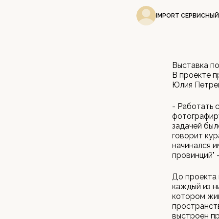
IMPORT СЕРВИСНЫЙ
Выставка по
В проекте п
Юлия Петрен
- Работать 
фотографиру
задачей был
говорит кур
начинался и
провинций" 
До проекта 
каждый из н
котором жив
пространств
выстроен пр