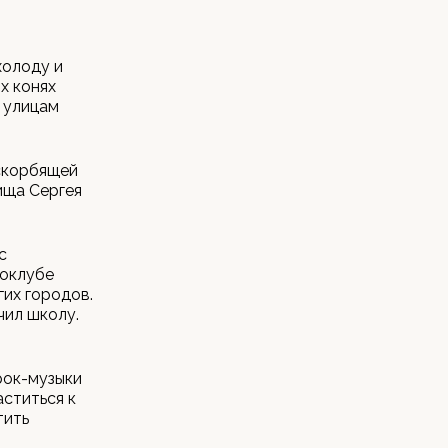
холоду и
х конях
 улицам
 скорбящей
ища Сергея
с
токлубе
гих городов.
чил школу.
рок-музыки
аститься к
тить