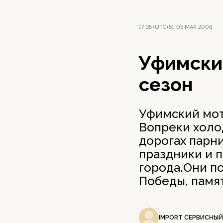
17:35 (UTC+5), 05 МАЯ 2008
Уфимски
сезон
Уфимский мот
Вопреки холо
дорогах парн
праздники и 
города.Они п
Победы, памят
IMPORT СЕРВИСНЫЙ