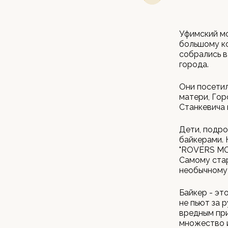
Уфимский мо
большому ко
собрались в
города.
Они посетил
матери, Гор
Станкевича 
Дети, подро
байкерами. 
"ROVERS MC"
Самому стар
необычному 
Байкер - эт
не пьют за 
вредным при
множество и