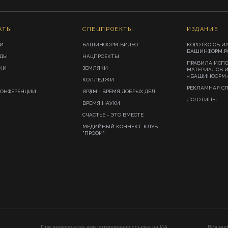
АТЫ
СПЕЦПРОЕКТЫ
ИЗДАНИЕ
И
БАШИНФОРМ-ВИДЕО
КОРОТКО ОБ И
БАШИНФОРМ.Р
ИДЫ
НАЦПРОЕКТЫ
ПРАВИЛА ИСП
КИ
ЗЕМЛЯКИ
МАТЕРИАЛОВ 
«БАШИНФОРМ
КОЛЛЕДЖИ
РЕКЛАМНАЯ С
КОНФЕРЕНЦИИ
ЯРҘАМ - ВРЕМЯ ДОБРЫХ ДЕЛ
ЛОГОТИПЫ
ВРЕМЯ НАУКИ
СЧАСТЬЕ - ЭТО ВМЕСТЕ
МЕДИЙНЫЙ КОННЕКТ-КЛУБ
"ПРОФИ"
При перепечатке или цитировании ссылка на ИА
Вся ин