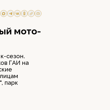
ый мото-
к-сезон.
ов ГАИ на
ские
улицам
, парк