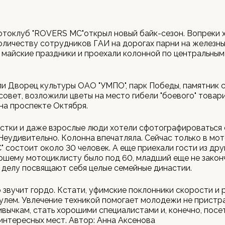
токлуб "ROVERS MC"открыл новый байк-сезон. Вопреки 
личеству сотрудников ГАИ на дорогах парни на железны
 майские праздники и проехали колонной по центральным
и Дворец культуры ОАО "УМПО", парк Победы, памятник
совет, возложили цветы на место гибели "боевого" товар
на проспекте Октября.
стки и даже взрослые люди хотели сфотографироваться 
Неудивительно. Колонна впечатляла. Сейчас только в мо
 состоит около 30 человек. А еще приехали гости из дру
шему мотоциклисту было под 60, младший еще не закон
делу посвящают себя целые семейные династии.
о звучит гордо. Кстати, уфимские поклонники скорости и 
рулем. Увлечение техникой помогает молодежи не пристр
вычкам, стать хорошими специалистами и, конечно, посе
нтересных мест. Автор: Анна Аксенова