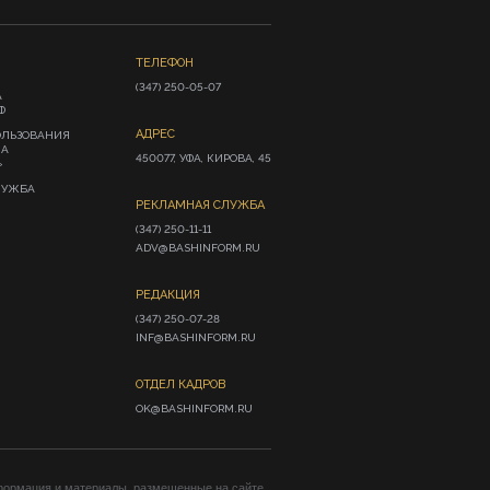
ТЕЛЕФОН
(347) 250-05-07
А
Ф
АДРЕС
ОЛЬЗОВАНИЯ
ИА
450077, УФА, КИРОВА, 45
»
ЛУЖБА
РЕКЛАМНАЯ СЛУЖБА
(347) 250-11-11

ADV@BASHINFORM.RU
РЕДАКЦИЯ
(347) 250-07-28

INF@BASHINFORM.RU
ОТДЕЛ КАДРОВ
OK@BASHINFORM.RU
формация и материалы, размещенные на сайте