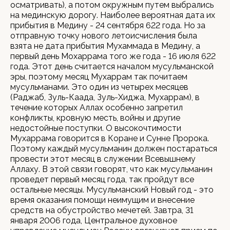
осматривать), а потом окружным путем выбрались
на мединскую дорогу. Наиболее вероятная дата их
прибытия в Медину - 24 сентября 622 года. Но за
отправную точку нового летоисчисления была
взята не дата прибытия Мухаммада в Медину, а
первый день Мохаррама того же года - 16 июля 622
года. Этот день считается началом мусульманской
эры, поэтому месяц Мухаррам так почитаем
мусульманами. Это один из четырех месяцев
(Раджаб, Зуль-Каада, Зуль-Хиджа, Мухаррам), в
течение которых Аллах особенно запретил
конфликты, кровную месть, войны и другие
недостойные поступки. О высокочтимоcти
Мухаррама говорится в Коране и Сунне Пророка.
Поэтому каждый мусульманин должен постараться
провести этот месяц в служении Всевышнему
Аллаху. В этой связи говорят, что как мусульманин
проведет первый месяц года, так пройдут все
остальные месяцы. Мусульманский Новый год - это
время оказания помощи неимущим и внесение
средств на обустройство мечетей. Завтра, 31
января 2006 года, Центральное духовное