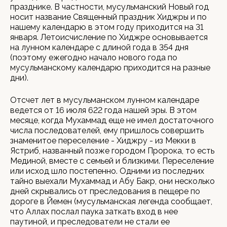
празднике. В частности, мусульманский Новый год
носит название Священный праздник Хиджры и по
нашему календарю в этом году приходится на 31
января. Летоисчисление по Хиджре основывается
на лунном календаре с длиной года в 354 дня
(поэтому ежегодно начало нового года по
мусульманскому календарю приходится на разные
дни).
Отсчет лет в мусульманском лунном календаре
ведется от 16 июля 622 года нашей эры. В этом
месяце, когда Мухаммад еще не имел достаточного
числа последователей, ему пришлось совершить
знаменитое переселение - Хиджру - из Мекки в
Ястриб, названный позже городом Пророка, то есть
Мединой, вместе с семьей и близкими. Переселение
или исход шло постепенно. Одними из последних
тайно выехали Мухаммад и Абу Бакр, они несколько
дней скрывались от преследования в пещере по
дороге в Йемен (мусульманская легенда сообщает,
что Аллах послал паука заткать вход в нее
паутиной, и преследователи не стали ее