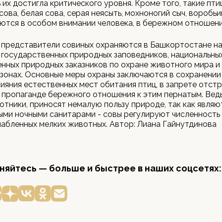
 их достигла критического уровня. Кроме того, такие птиц
сова, белая сова, серая неясыть, мохноногий сыч, воробь
ются в особом внимании человека, в бережном отношени
 представители совиных охраняются в Башкортостане н
государственных природных заповедников, национальных
нных природных заказников по охране животного мира и
зонах. Основные меры охраны заключаются в сохранении
ияния естественных мест обитания птиц, в запрете отстр
в пропаганде бережного отношения к этим пернатым. Ведь
отники, приносят немалую пользу природе, так как являю
ми ночными санитарами - совы регулируют численность 
лабленных мелких животных. Автор: Лиана Гайнутдинова
яйтесь — больше и быстрее в наших соцсетях: