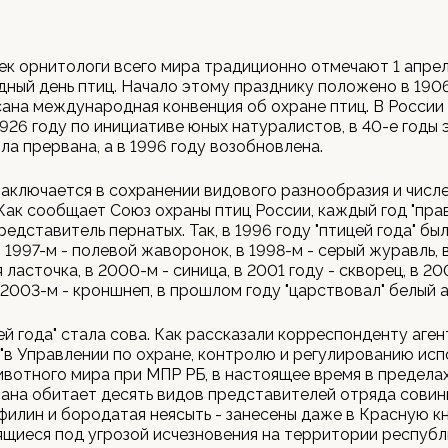
ек орнитологи всего мира традиционно отмечают 1 апре
ый день птиц. Начало этому празднику положено в 1906 
ана международная конвенция об охране птиц. В России
1926 году по инициативе юных натуралистов, в 40-е годы 
ла прервана, а в 1996 году возобновлена.
заключается в сохранении видового разнообразия и числ
 Как сообщает Союз охраны птиц России, каждый год "пра
редставитель пернатых. Так, в 1996 году "птицей года" бы
в 1997-м - полевой жаворонок, в 1998-м - серый журавль, 
ласточка, в 2000-м - синица, в 2001 году - скворец, в 20
в 2003-м - кроншнеп, в прошлом году "царствовал" белый а
ей года" стала сова. Как рассказали корреспонденту аге
в Управлении по охране, контролю и регулированию исп
вотного мира при МПР РБ, в настоящее время в предела
на обитает десять видов представителей отряда совин
- филин и бородатая неясыть - занесены даже в Красную кн
ящиеся под угрозой исчезновения на территории республ