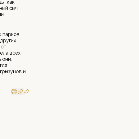
ы, как
иный сыч
и.
а
 парков,
 других
 от
ела всех
 они,
тся
грызунов и