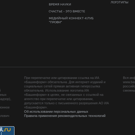
ЛОГОТИПЫ
ВРЕМЯ НАУКИ
СЧАСТЬЕ - ЭТО ВМЕСТЕ
МЕДИЙНЫЙ КОННЕКТ-КЛУБ
"ПРОФИ"
При перепечатке или цитировании ссылка на ИА
Вся ин
«Башинформ» обязательна. Для интернет-изданий и
www.ba
социальных сетей прямая активная гиперссылка
российс
й
обязательна. Использование логотипа ИА
смежных
нных
«Башинформ» в целях, не связанных с ссылкой на
адзор),
агентство при перепечатке или цитировании,
допускается только с письменного разрешения АО ИА
ионное
«Башинформ».
Об использовании персональных данных
йлович
Правила применения рекомендательных технологий