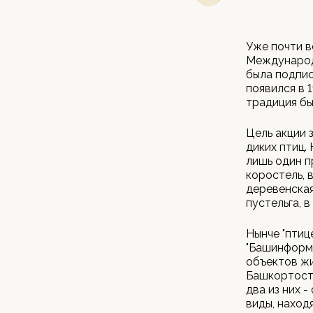
Уже почти в
Международн
была подпис
появился в 
традиция бы
Цель акции 
диких птиц.
лишь один п
коростель, 
деревенская 
пустельга, 
Нынче "птиц
"Башинформ"
объектов жи
Башкортоста
два из них 
виды, наход