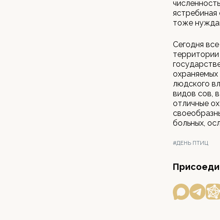
численность
ястребиная 
тоже нужда
Сегодня все
территории 
государстве
охраняемых 
людского вл
видов сов, 
отличные ох
своеобразны
больных, ос
#ДЕНЬ ПТИЦ
Присоедин