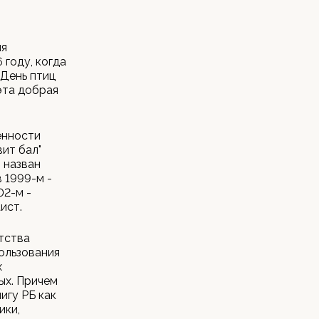
ля
году, когда
 День птиц
эта добрая
енности
вит бал"
л назван
в 1999-м -
02-м -
ист.
нтства
ользования
х
ых. Причем
игу РБ как
ики,