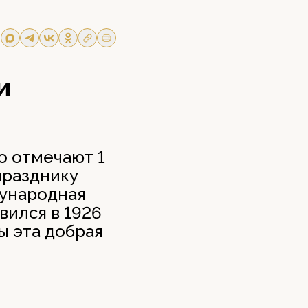
и
о отмечают 1
празднику
дународная
вился в 1926
ы эта добрая