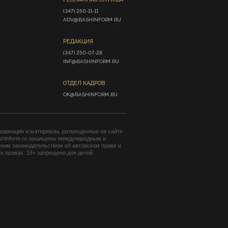
(347) 250-11-11

ADV@BASHINFORM.RU
РЕДАКЦИЯ
(347) 250-07-28

INF@BASHINFORM.RU
ОТДЕЛ КАДРОВ
OK@BASHINFORM.RU
формация и материалы, размещенные на сайте
shinform.ru защищены международным и
ким законодательством об авторском праве и
 правах. 18+ запрещено для детей.