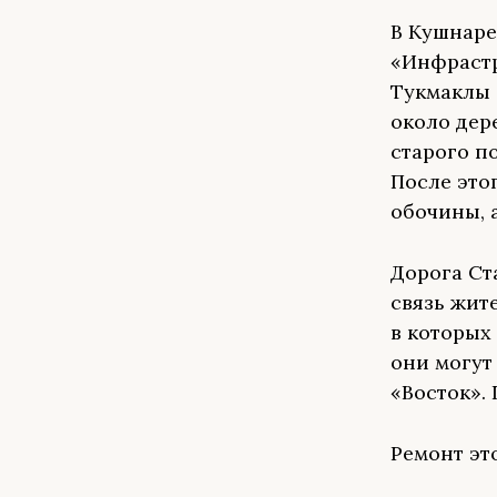
В Кушнаре
«Инфрастр
Тукмаклы 
около дер
старого п
После это
обочины, 
Дорога Ст
связь жит
в которых
они могут
«Восток».
Ремонт эт