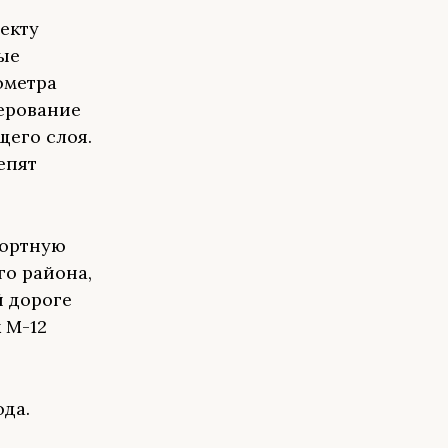
екту
ые
ометра
ерование
щего слоя.
епят
портную
го района,
й дороге
 М-12
ода.