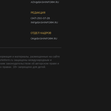
ADV@BASHINFORM.RU
РЕДАКЦИЯ
(347) 250-07-28

INF@BASHINFORM.RU
ОТДЕЛ КАДРОВ
OK@BASHINFORM.RU
формация и материалы, размещенные на сайте
shinform.ru защищены международным и
ким законодательством об авторском праве и
 правах. 18+ запрещено для детей.