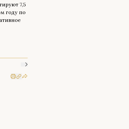
тируют 7,5
м году по
мативное