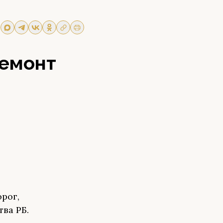
ремонт
рог,
тва РБ.