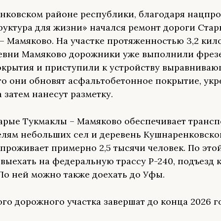
нковском районе республики, благодаря нацпро
уктура для жизни» начался ремонт дороги Стар
– Мамяково. На участке протяженностью 3,2 кил
евни Мамяково дорожники уже выполнили фрез
окрытия и приступили к устройству выравниваю
го они обновят асфальтобетонное покрытие, укр
а затем нанесут разметку.
арые Тукмаклы – Мамяково обеспечивает транс
елям небольших сел и деревень Кушнаренковско
 проживает примерно 2,5 тысячи человек. По это
 выехать на федеральную трассу Р-240, подъезд к
 По ней можно также доехать до Уфы.
ого дорожного участка завершат до конца 2026 г