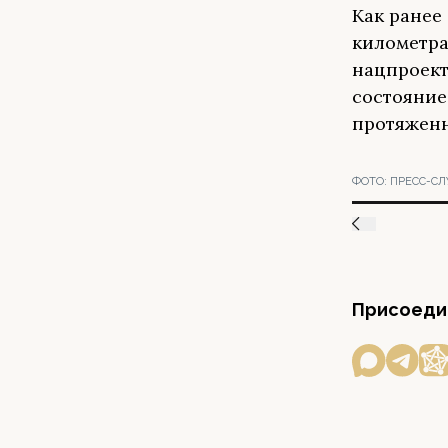
Как ранее
километра
нацпроект
состояние
протяженн
ФОТО:
ПРЕСС-СЛ
Присоедин