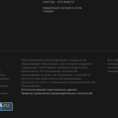
СЧАСТЬЕ - ЭТО ВМЕСТЕ
МЕДИЙНЫЙ КОННЕКТ-КЛУБ
"ПРОФИ"
При перепечатке или цитировании ссылка на ИА
Вся ин
«Башинформ» обязательна. Для интернет-изданий и
www.ba
социальных сетей прямая активная гиперссылка
российс
й
обязательна. Использование логотипа ИА
смежных
нных
«Башинформ» в целях, не связанных с ссылкой на
адзор),
агентство при перепечатке или цитировании,
допускается только с письменного разрешения АО ИА
ионное
«Башинформ».
Об использовании персональных данных
йлович
Правила применения рекомендательных технологий