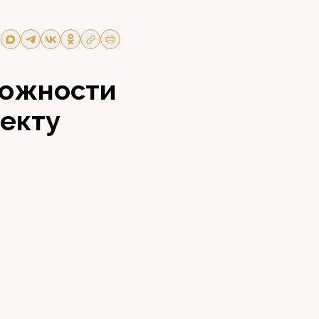
можности
екту