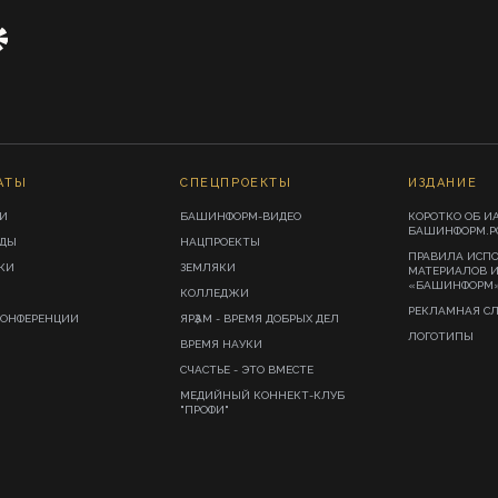
АТЫ
СПЕЦПРОЕКТЫ
ИЗДАНИЕ
И
БАШИНФОРМ-ВИДЕО
КОРОТКО ОБ И
БАШИНФОРМ.Р
ИДЫ
НАЦПРОЕКТЫ
ПРАВИЛА ИСП
КИ
ЗЕМЛЯКИ
МАТЕРИАЛОВ 
«БАШИНФОРМ
КОЛЛЕДЖИ
РЕКЛАМНАЯ С
КОНФЕРЕНЦИИ
ЯРҘАМ - ВРЕМЯ ДОБРЫХ ДЕЛ
ЛОГОТИПЫ
ВРЕМЯ НАУКИ
СЧАСТЬЕ - ЭТО ВМЕСТЕ
МЕДИЙНЫЙ КОННЕКТ-КЛУБ
"ПРОФИ"