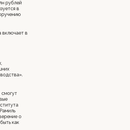
лн рублей
зуется в
поручению
а включает в
,
шних
оводства».
 смогут
овые
нститута
 Рамиль
верение о
быть как