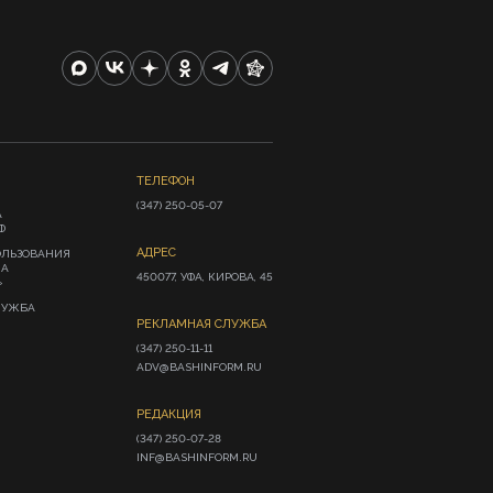
ТЕЛЕФОН
(347) 250-05-07
А
Ф
АДРЕС
ОЛЬЗОВАНИЯ
ИА
450077, УФА, КИРОВА, 45
»
ЛУЖБА
РЕКЛАМНАЯ СЛУЖБА
(347) 250-11-11

ADV@BASHINFORM.RU
РЕДАКЦИЯ
(347) 250-07-28

INF@BASHINFORM.RU