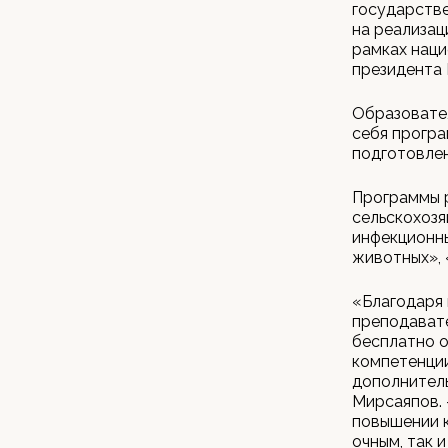
государстве
на реализац
рамках наци
президента 
Образовател
себя програ
подготовле
Программы 
сельскохозя
инфекционны
животных», 
«Благодаря 
преподавате
бесплатно о
компетенции
дополнител
Мирсаяпов. 
повышении к
очным, так 