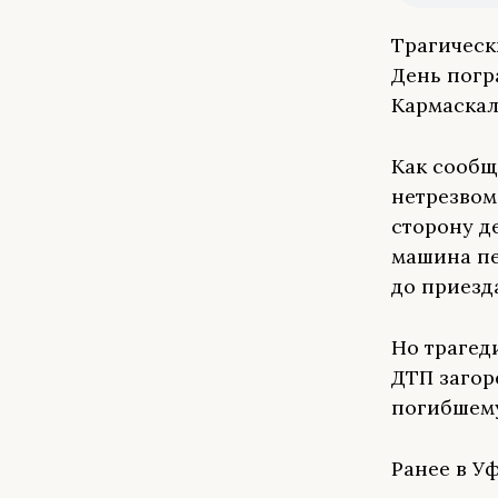
Трагическ
День погр
Кармаскал
Как сообщ
нетрезвом
сторону д
машина пе
до приезд
Но трагед
ДТП загор
погибшему
Ранее в У