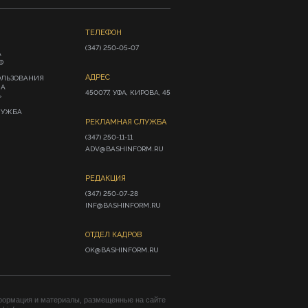
ТЕЛЕФОН
(347) 250-05-07
А
Ф
АДРЕС
ОЛЬЗОВАНИЯ
ИА
450077, УФА, КИРОВА, 45
»
ЛУЖБА
РЕКЛАМНАЯ СЛУЖБА
(347) 250-11-11

ADV@BASHINFORM.RU
РЕДАКЦИЯ
(347) 250-07-28

INF@BASHINFORM.RU
ОТДЕЛ КАДРОВ
OK@BASHINFORM.RU
формация и материалы, размещенные на сайте