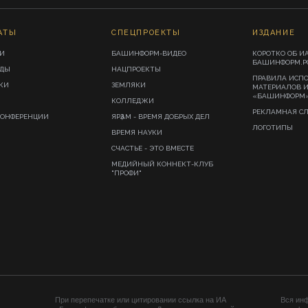
АТЫ
СПЕЦПРОЕКТЫ
ИЗДАНИЕ
И
БАШИНФОРМ-ВИДЕО
КОРОТКО ОБ И
БАШИНФОРМ.Р
ИДЫ
НАЦПРОЕКТЫ
ПРАВИЛА ИСП
КИ
ЗЕМЛЯКИ
МАТЕРИАЛОВ 
«БАШИНФОРМ
КОЛЛЕДЖИ
РЕКЛАМНАЯ С
КОНФЕРЕНЦИИ
ЯРҘАМ - ВРЕМЯ ДОБРЫХ ДЕЛ
ЛОГОТИПЫ
ВРЕМЯ НАУКИ
СЧАСТЬЕ - ЭТО ВМЕСТЕ
МЕДИЙНЫЙ КОННЕКТ-КЛУБ
"ПРОФИ"
При перепечатке или цитировании ссылка на ИА
Вся ин