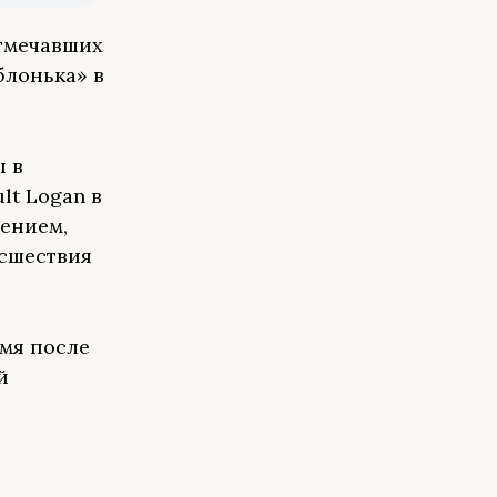
отмечавших
блонька» в
ы в
lt Logan в
лением,
исшествия
емя после
й