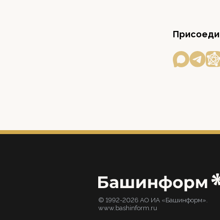
Присоедин
© 1992-2026 АО ИА «Башинформ».
www.bashinform.ru