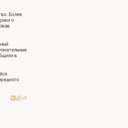
тво. Более
рики о
звав
нный
ризнательные
общили в
йся
ередного