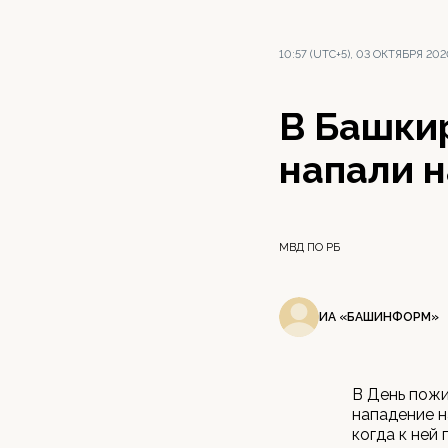
10:57 (UTC+5), 03 ОКТЯБРЯ 20
В Башки
напали 
МВД ПО РБ
ИА «БАШИНФОРМ»
В День пож
нападение н
когда к ней