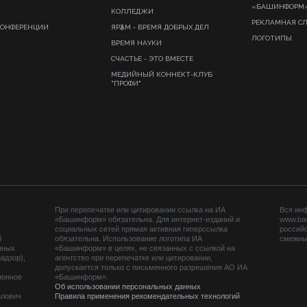
«БАШИНФОРМ
КОЛЛЕДЖИ
РЕКЛАМНАЯ С
КОНФЕРЕНЦИИ
ЯРҘАМ - ВРЕМЯ ДОБРЫХ ДЕЛ
ЛОГОТИПЫ
ВРЕМЯ НАУКИ
СЧАСТЬЕ - ЭТО ВМЕСТЕ
МЕДИЙНЫЙ КОННЕКТ-КЛУБ
"ПРОФИ"
При перепечатке или цитировании ссылка на ИА
Вся ин
«Башинформ» обязательна. Для интернет-изданий и
www.ba
социальных сетей прямая активная гиперссылка
российс
й
обязательна. Использование логотипа ИА
смежных
нных
«Башинформ» в целях, не связанных с ссылкой на
адзор),
агентство при перепечатке или цитировании,
допускается только с письменного разрешения АО ИА
ионное
«Башинформ».
Об использовании персональных данных
йлович
Правила применения рекомендательных технологий