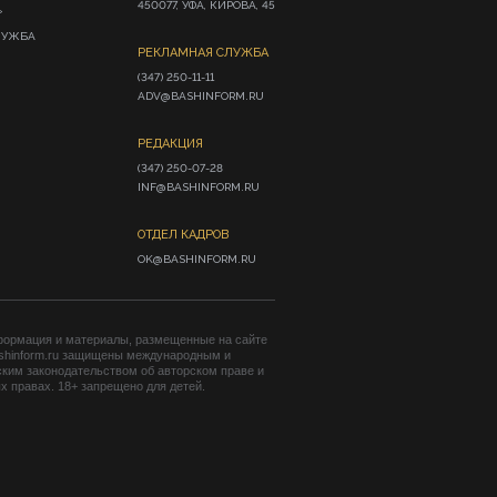
450077, УФА, КИРОВА, 45
»
ЛУЖБА
РЕКЛАМНАЯ СЛУЖБА
(347) 250-11-11

ADV@BASHINFORM.RU
РЕДАКЦИЯ
(347) 250-07-28

INF@BASHINFORM.RU
ОТДЕЛ КАДРОВ
OK@BASHINFORM.RU
формация и материалы, размещенные на сайте
shinform.ru защищены международным и
ким законодательством об авторском праве и
 правах. 18+ запрещено для детей.