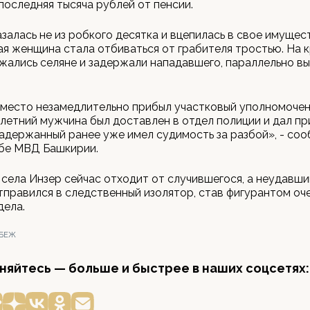
последняя тысяча рублей от пенсии.
залась не из робкого десятка и вцепилась в свое имущес
ая женщина стала отбиваться от грабителя тростью. На к
ались селяне и задержали нападавшего, параллельно вы
 место незамедлительно прибыл участковый уполномоче
-летний мужчина был доставлен в отдел полиции и дал п
Задержанный ранее уже имел судимость за разбой», - со
бе МВД Башкирии.
села Инзер сейчас отходит от случившегося, а неудавши
тправился в следственный изолятор, став фигурантом оч
дела.
АБЕЖ
яйтесь — больше и быстрее в наших соцсетях: