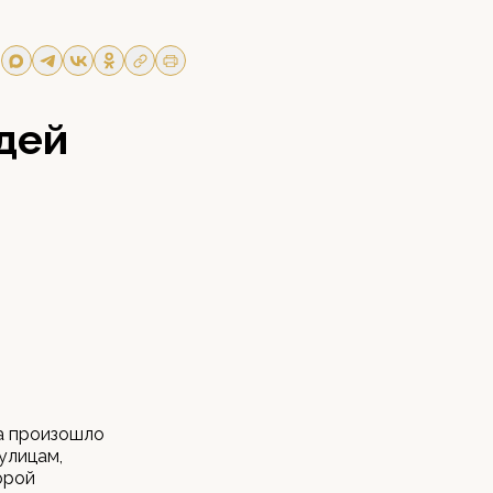
дей
а произошло
улицам,
орой