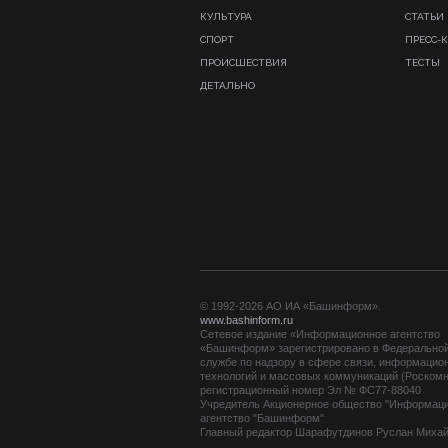
КУЛЬТУРА
СТАТЬИ
СПОРТ
ПРЕСС-
ПРОИСШЕСТВИЯ
ТЕСТЫ
ДЕТАЛЬНО
© 1992-2026 АО ИА «Башинформ».
www.bashinform.ru
Сетевое издание «Информационное агентство
«Башинформ» зарегистрировано в Федерально
службе по надзору в сфере связи, информацио
технологий и массовых коммуникаций (Роскомн
регистрационный номер Эл № ФС77-88040
Учредитель Акционерное общество "Информац
агентство "Башинформ"
Главный редактор Шарафутдинов Руслан Миха