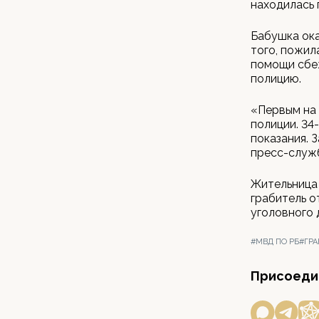
находилась 
Бабушка ока
того, пожил
помощи сбеж
полицию.
«Первым на
полиции. 34
показания. 
пресс-служ
Жительница 
грабитель о
уголовного 
#МВД ПО РБ
#ГР
Присоедин