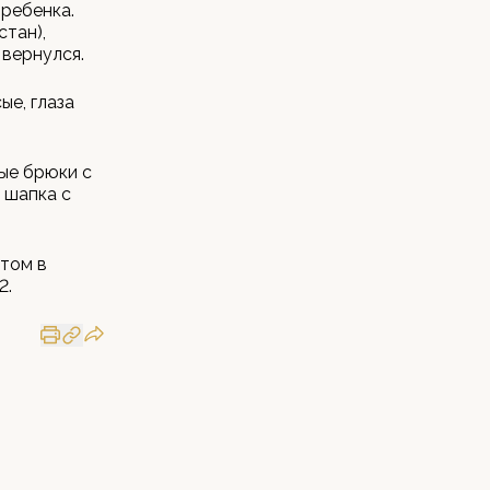
 ребенка.
тан),
 вернулся.
ые, глаза
ные брюки с
 шапка с
этом в
2.