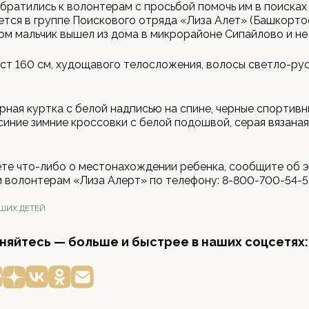
братились к волонтерам с просьбой помочь им в поисках
тся в группе Поискового отряда «Лиза Алет» (Башкортос
ом мальчик вышел из дома в микрорайоне Сипайлово и не
ст 160 см, худощавого телосложения, волосы светло-рус
ерная куртка с белой надписью на спине, черные спортив
синие зимние кроссовки с белой подошвой, серая вязаная
ете что-либо о местонахождении ребенка, сообщите об 
 волонтерам «Лиза Алерт» по телефону: 8-800-700-54-5
ШИХ ДЕТЕЙ
яйтесь — больше и быстрее в наших соцсетях: