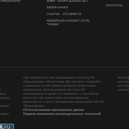
КОНФЕРЕНЦИИ
ЯРҘАМ - ВРЕМЯ ДОБРЫХ ДЕЛ
ЛОГОТИПЫ
ВРЕМЯ НАУКИ
СЧАСТЬЕ - ЭТО ВМЕСТЕ
МЕДИЙНЫЙ КОННЕКТ-КЛУБ
"ПРОФИ"
При перепечатке или цитировании ссылка на ИА
Вся ин
«Башинформ» обязательна. Для интернет-изданий и
www.ba
социальных сетей прямая активная гиперссылка
российс
й
обязательна. Использование логотипа ИА
смежных
нных
«Башинформ» в целях, не связанных с ссылкой на
адзор),
агентство при перепечатке или цитировании,
допускается только с письменного разрешения АО ИА
ионное
«Башинформ».
Об использовании персональных данных
йлович
Правила применения рекомендательных технологий