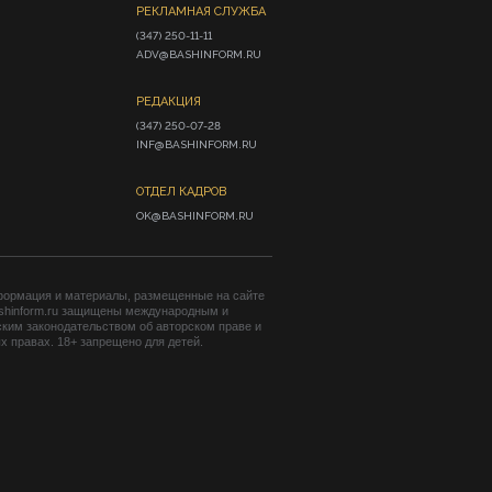
РЕКЛАМНАЯ СЛУЖБА
(347) 250-11-11

ADV@BASHINFORM.RU
РЕДАКЦИЯ
(347) 250-07-28

INF@BASHINFORM.RU
ОТДЕЛ КАДРОВ
OK@BASHINFORM.RU
формация и материалы, размещенные на сайте
shinform.ru защищены международным и
ким законодательством об авторском праве и
 правах. 18+ запрещено для детей.