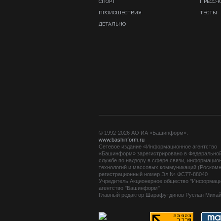
СПОРТ
ПРЕСС-
ПРОИСШЕСТВИЯ
ТЕСТЫ
ДЕТАЛЬНО
© 1992-2026 АО ИА «Башинформ».
www.bashinform.ru
Сетевое издание «Информационное агентство
«Башинформ» зарегистрировано в Федерально
службе по надзору в сфере связи, информацио
технологий и массовых коммуникаций (Роскомн
регистрационный номер Эл № ФС77-88040
Учредитель Акционерное общество "Информац
агентство "Башинформ"
Главный редактор Шарафутдинов Руслан Миха