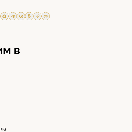
им в
ила