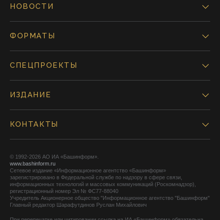
НОВОСТИ
ФОРМАТЫ
СПЕЦПРОЕКТЫ
ИЗДАНИЕ
КОНТАКТЫ
© 1992-2026 АО ИА «Башинформ».
www.bashinform.ru
Сетевое издание «Информационное агентство «Башинформ»
зарегистрировано в Федеральной службе по надзору в сфере связи,
информационных технологий и массовых коммуникаций (Роскомнадзор),
регистрационный номер Эл № ФС77-88040
Учредитель Акционерное общество "Информационное агентство "Башинформ"
Главный редактор Шарафутдинов Руслан Михайлович
При перепечатке или цитировании ссылка на ИА «Башинформ» обязательна.