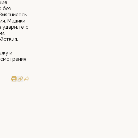
жие
о без
Выяснилось,
ия. Медики
з ударил его
ом.
йствия.
ажу и
ссмотрения