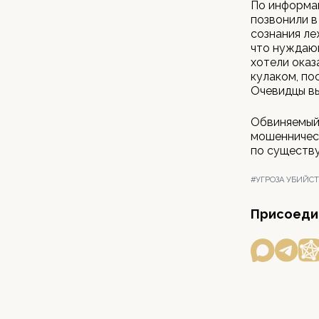
По информац
позвонили в
сознания ле
что нуждающ
хотели оказ
кулаком, по
Очевидцы вы
Обвиняемый 
мошенничес
по существу
#УГРОЗА УБИЙС
Присоедин