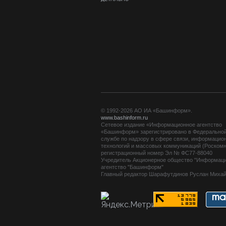
© 1992-2026 АО ИА «Башинформ».
www.bashinform.ru
Сетевое издание «Информационное агентство
«Башинформ» зарегистрировано в Федерально
службе по надзору в сфере связи, информацио
технологий и массовых коммуникаций (Роскомн
регистрационный номер Эл № ФС77-88040
Учредитель Акционерное общество "Информац
агентство "Башинформ"
Главный редактор Шарафутдинов Руслан Миха