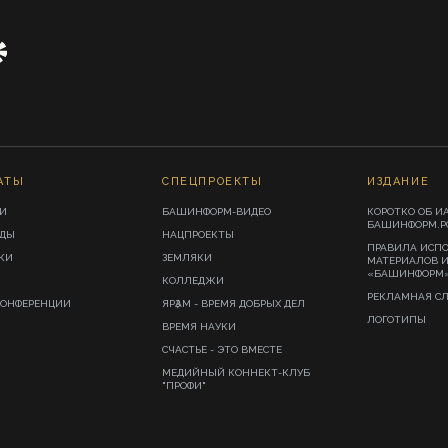
АТЫ
СПЕЦПРОЕКТЫ
ИЗДАНИЕ
И
БАШИНФОРМ-ВИДЕО
КОРОТКО ОБ И
БАШИНФОРМ.Р
ИДЫ
НАЦПРОЕКТЫ
ПРАВИЛА ИСП
КИ
ЗЕМЛЯКИ
МАТЕРИАЛОВ 
«БАШИНФОРМ
КОЛЛЕДЖИ
РЕКЛАМНАЯ С
КОНФЕРЕНЦИИ
ЯРҘАМ - ВРЕМЯ ДОБРЫХ ДЕЛ
ЛОГОТИПЫ
ВРЕМЯ НАУКИ
СЧАСТЬЕ - ЭТО ВМЕСТЕ
МЕДИЙНЫЙ КОННЕКТ-КЛУБ
"ПРОФИ"