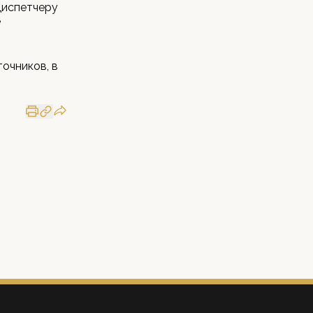
диспетчеру
е
очников, в