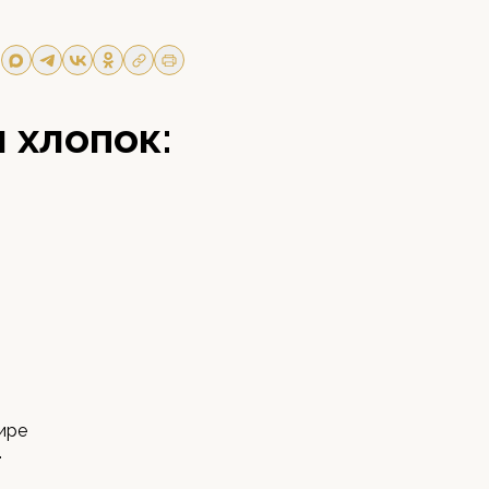
 хлопок:
ире
.