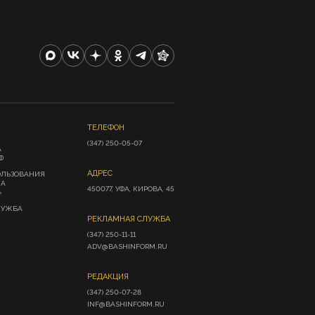
ТЕЛЕФОН
(347) 250-05-07
А
Ф
АДРЕС
ОЛЬЗОВАНИЯ
ИА
450077, УФА, КИРОВА, 45
»
ЛУЖБА
РЕКЛАМНАЯ СЛУЖБА
(347) 250-11-11

ADV@BASHINFORM.RU
РЕДАКЦИЯ
(347) 250-07-28

INF@BASHINFORM.RU