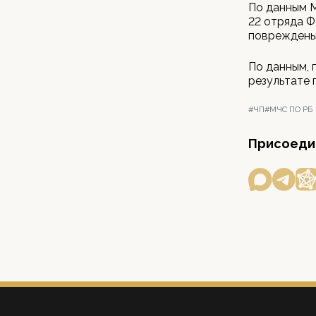
По данным М
22 отряда Ф
повреждены 
По данным, 
результате 
#ЧП
#МЧС ПО РБ
Присоедин