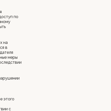
я
доступ по
енному
ыть
х на
ся в
адателя
ьные меры
оследствии
 нарушении
е этого
твии с