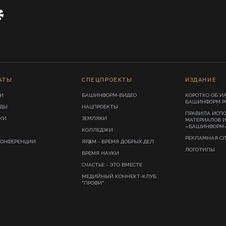
АТЫ
СПЕЦПРОЕКТЫ
ИЗДАНИЕ
И
БАШИНФОРМ-ВИДЕО
КОРОТКО ОБ И
БАШИНФОРМ.Р
ИДЫ
НАЦПРОЕКТЫ
ПРАВИЛА ИСП
КИ
ЗЕМЛЯКИ
МАТЕРИАЛОВ 
«БАШИНФОРМ
КОЛЛЕДЖИ
РЕКЛАМНАЯ С
КОНФЕРЕНЦИИ
ЯРҘАМ - ВРЕМЯ ДОБРЫХ ДЕЛ
ЛОГОТИПЫ
ВРЕМЯ НАУКИ
СЧАСТЬЕ - ЭТО ВМЕСТЕ
МЕДИЙНЫЙ КОННЕКТ-КЛУБ
"ПРОФИ"