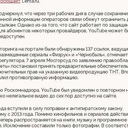
сообщает
Lenta.ru.
одчеркнул, что через три рабочих дня в случае сохранени
нной информации операторов связи обяжут ограничить 
сылкам. Однако из-за того, что сайт работает по защищ
ля абонентов некоторых провайдеров, YouTube может б
недоступен.
торинга на портале были обнаружены 137 ссылок, ведущи
размещенные сериалы «Физрук» и «Чернобыль», отмечает
егулятора. 7 апреля Мосгорсуд по заявлению правообл
еть» постановил принять предварительные обеспечител
лючительных прав на указанную видеопродукцию ТНТ. Вп
алил противоправную информацию.
ию Роскомнадзора, YouTube был уведомлен о повторном
ако нелегальное видео до сих пор доступно на сайте.
года вступили в силу поправки к антипиратскому закону,
у с 2013 года. Помимо кинофильмов и сериалов действи
еперь распространяется на книги, музыку и программное
. Исключение составили только фотографии. В соответс