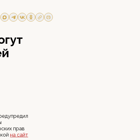
огут
ей
предупредил
ы
рских прав
лкой
на сайт