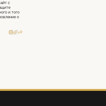
айт с
защите
ого и того
новление о