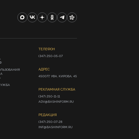
ТЕЛЕФОН
(347) 250-05-07
А
Ф
АДРЕС
ОЛЬЗОВАНИЯ
ИА
450077, УФА, КИРОВА, 45
»
ЛУЖБА
РЕКЛАМНАЯ СЛУЖБА
(347) 250-11-11

ADV@BASHINFORM.RU
РЕДАКЦИЯ
(347) 250-07-28

INF@BASHINFORM.RU