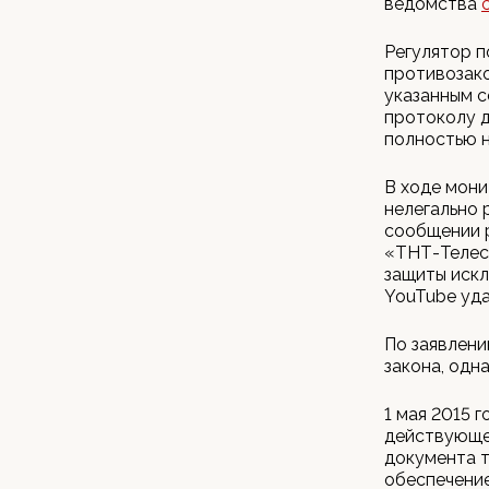
ведомства
Регулятор п
противозако
указанным с
протоколу д
полностью 
В ходе мони
нелегально 
сообщении р
«ТНТ-Телес
защиты иск
YouTube уд
По заявлен
закона, одн
1 мая 2015 
действующем
документа т
обеспечение