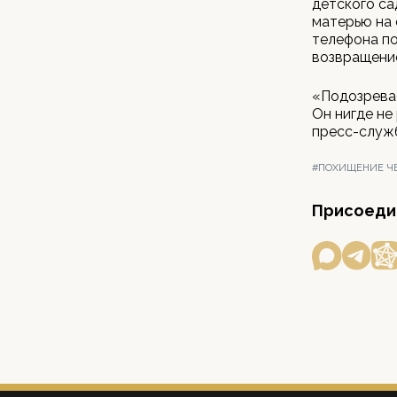
детского са
матерью на 
телефона по
возвращение
«Подозревае
Он нигде не
пресс-служ
#ПОХИЩЕНИЕ Ч
Присоедин