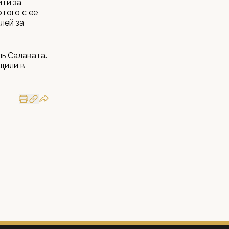
ти за
этого с ее
лей за
ь Салавата.
щили в