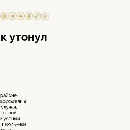
к утонул
 районе
рассказали в
случая,
местной
сь устным
, школьники