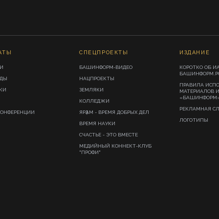
АТЫ
СПЕЦПРОЕКТЫ
ИЗДАНИЕ
И
БАШИНФОРМ-ВИДЕО
КОРОТКО ОБ И
БАШИНФОРМ.Р
ИДЫ
НАЦПРОЕКТЫ
ПРАВИЛА ИСП
КИ
ЗЕМЛЯКИ
МАТЕРИАЛОВ 
«БАШИНФОРМ
КОЛЛЕДЖИ
РЕКЛАМНАЯ С
КОНФЕРЕНЦИИ
ЯРҘАМ - ВРЕМЯ ДОБРЫХ ДЕЛ
ЛОГОТИПЫ
ВРЕМЯ НАУКИ
СЧАСТЬЕ - ЭТО ВМЕСТЕ
МЕДИЙНЫЙ КОННЕКТ-КЛУБ
"ПРОФИ"