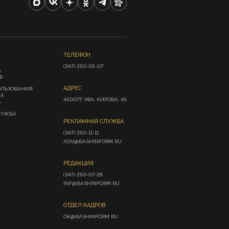
ТЕЛЕФОН
(347) 250-05-07
А
Ф
АДРЕС
ОЛЬЗОВАНИЯ
ИА
450077, УФА, КИРОВА, 45
»
ЛУЖБА
РЕКЛАМНАЯ СЛУЖБА
(347) 250-11-11

ADV@BASHINFORM.RU
РЕДАКЦИЯ
(347) 250-07-28

INF@BASHINFORM.RU
ОТДЕЛ КАДРОВ
OK@BASHINFORM.RU