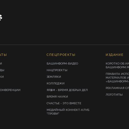
АТЫ
СПЕЦПРОЕКТЫ
ИЗДАНИЕ
И
БАШИНФОРМ-ВИДЕО
КОРОТКО ОБ И
БАШИНФОРМ.Р
ИДЫ
НАЦПРОЕКТЫ
ПРАВИЛА ИСП
КИ
ЗЕМЛЯКИ
МАТЕРИАЛОВ 
«БАШИНФОРМ
КОЛЛЕДЖИ
РЕКЛАМНАЯ С
КОНФЕРЕНЦИИ
ЯРҘАМ - ВРЕМЯ ДОБРЫХ ДЕЛ
ЛОГОТИПЫ
ВРЕМЯ НАУКИ
СЧАСТЬЕ - ЭТО ВМЕСТЕ
МЕДИЙНЫЙ КОННЕКТ-КЛУБ
"ПРОФИ"