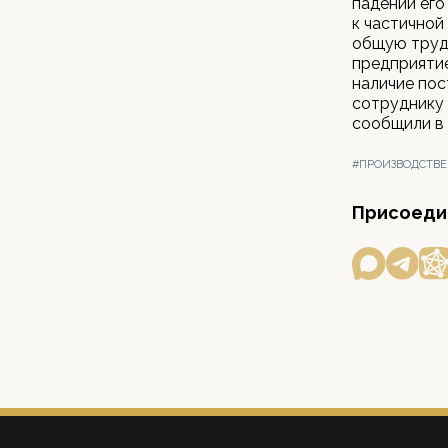
падении ег
к частичной
общую трудо
предприятие
наличие пос
сотруднику 
сообщили в
#ПРОИЗВОДСТВЕ
Присоедин