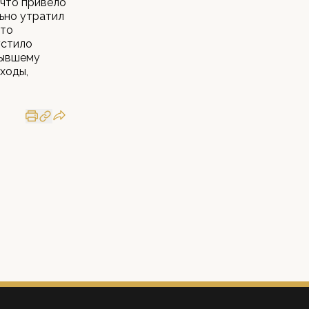
что привело
льно утратил
что
устило
бывшему
ходы,