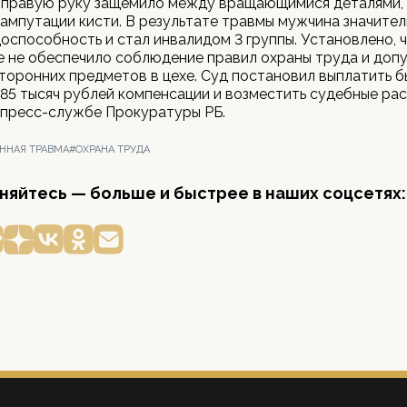
о правую руку защемило между вращающимися деталями, 
 ампутации кисти. В результате травмы мужчина значите
способность и стал инвалидом 3 группы. Установлено, 
 не обеспечило соблюдение правил охраны труда и доп
торонних предметов в цехе. Суд постановил выплатить 
85 тысяч рублей компенсации и возместить судебные рас
 пресс-службе Прокуратуры РБ.
ННАЯ ТРАВМА
#ОХРАНА ТРУДА
яйтесь — больше и быстрее в наших соцсетях: