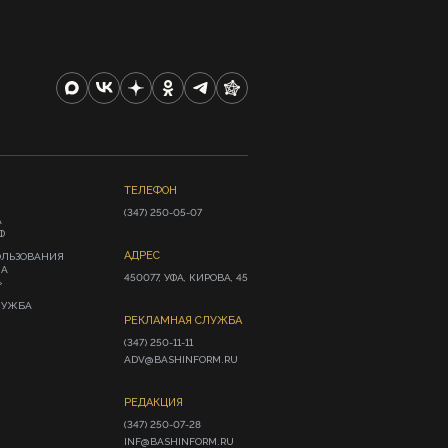
ТЕЛЕФОН
(347) 250-05-07
А
Ф
АДРЕС
ОЛЬЗОВАНИЯ
ИА
450077, УФА, КИРОВА, 45
»
ЛУЖБА
РЕКЛАМНАЯ СЛУЖБА
(347) 250-11-11

ADV@BASHINFORM.RU
РЕДАКЦИЯ
(347) 250-07-28

INF@BASHINFORM.RU