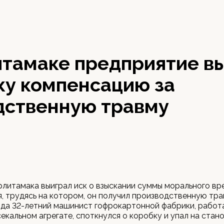
итамаке предприятие в
ку компенсацию за
дственную травму
литамака выиграл иск о взыскании суммы морального вр
, трудясь на котором, он получил производственную тра
да 32-летний машинист гофрокартонной фабрики, работ
екальном агрегате, споткнулся о коробку и упал на стано