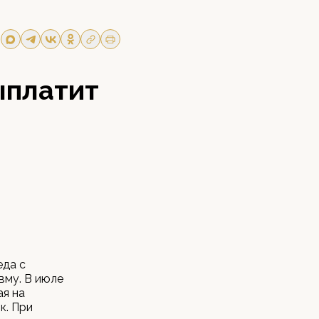
ыплатит
еда с
вму. В июле
ая на
к. При