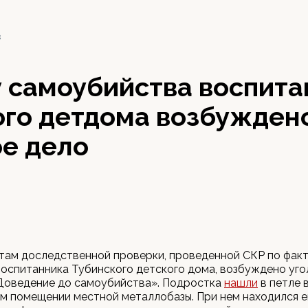
3
у самоубийства воспита
ого детдома возбужден
ое дело
там доследственной проверки, проведенной СКР по фак
воспитанника Тубинского детского дома, возбуждено уг
«Доведение до самоубийства». Подростка
нашли
в петле 
м помещении местной металлобазы. При нем находился е