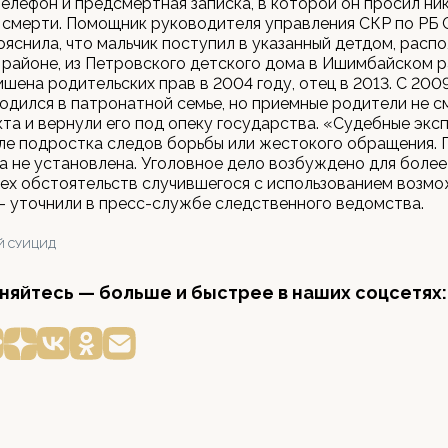
елефон и предсмертная записка, в которой он просил ник
о смерти. Помощник руководителя управления СКР по РБ 
яснила, что мальчик поступил в указанный детдом, расп
районе, из Петровского детского дома в Ишимбайском р
ишена родительских прав в 2004 году, отец в 2013. С 2009
одился в патронатной семье, но приемные родители не с
кта и вернули его под опеку государства. «Судебные экс
ле подростка следов борьбы или жестокого обращения. 
а не установлена. Уголовное дело возбуждено для боле
ех обстоятельств случившегося с использованием возм
 - уточнили в пресс-службе следственного ведомства.
Й СУИЦИД
яйтесь — больше и быстрее в наших соцсетях: