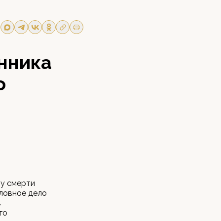
нника
о
ту смерти
оловное дело
в
го