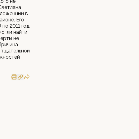
ого не
Светлана
оложенный в
айоне. Его
 по 2011 год
могли найти
перты не
Причина
е тщательной
ожностей