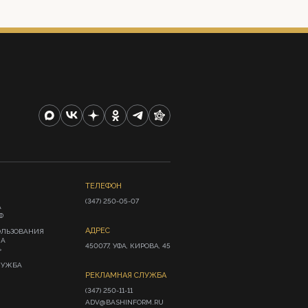
ТЕЛЕФОН
(347) 250-05-07
А
Ф
АДРЕС
ОЛЬЗОВАНИЯ
ИА
450077, УФА, КИРОВА, 45
»
ЛУЖБА
РЕКЛАМНАЯ СЛУЖБА
(347) 250-11-11

ADV@BASHINFORM.RU