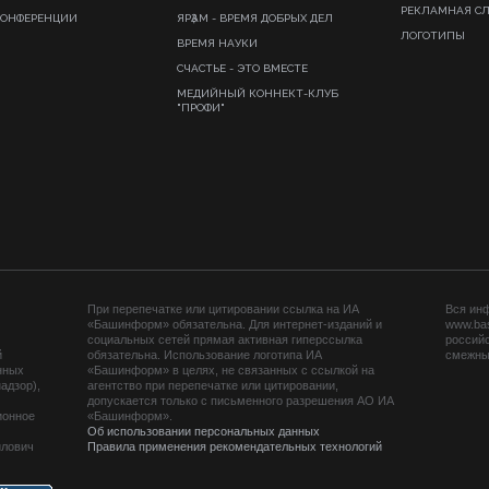
РЕКЛАМНАЯ С
КОНФЕРЕНЦИИ
ЯРҘАМ - ВРЕМЯ ДОБРЫХ ДЕЛ
ЛОГОТИПЫ
ВРЕМЯ НАУКИ
СЧАСТЬЕ - ЭТО ВМЕСТЕ
МЕДИЙНЫЙ КОННЕКТ-КЛУБ
"ПРОФИ"
При перепечатке или цитировании ссылка на ИА
Вся ин
«Башинформ» обязательна. Для интернет-изданий и
www.ba
социальных сетей прямая активная гиперссылка
российс
й
обязательна. Использование логотипа ИА
смежных
нных
«Башинформ» в целях, не связанных с ссылкой на
адзор),
агентство при перепечатке или цитировании,
допускается только с письменного разрешения АО ИА
ионное
«Башинформ».
Об использовании персональных данных
йлович
Правила применения рекомендательных технологий