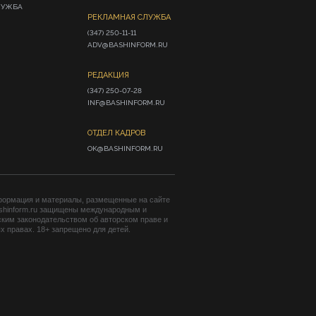
ЛУЖБА
РЕКЛАМНАЯ СЛУЖБА
(347) 250-11-11

ADV@BASHINFORM.RU
РЕДАКЦИЯ
(347) 250-07-28

INF@BASHINFORM.RU
ОТДЕЛ КАДРОВ
OK@BASHINFORM.RU
формация и материалы, размещенные на сайте
shinform.ru защищены международным и
ким законодательством об авторском праве и
 правах. 18+ запрещено для детей.