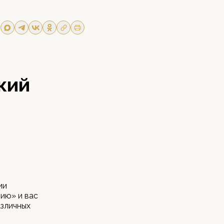
кий
ии
ию» и вас
азличных