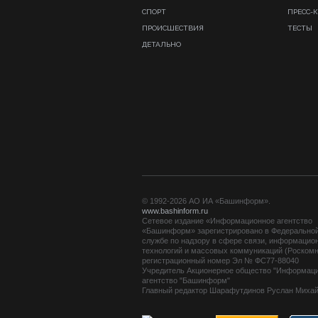
СПОРТ
ПРЕСС-
ПРОИСШЕСТВИЯ
ТЕСТЫ
ДЕТАЛЬНО
© 1992-2026 АО ИА «Башинформ».
www.bashinform.ru
Сетевое издание «Информационное агентство
«Башинформ» зарегистрировано в Федерально
службе по надзору в сфере связи, информацио
технологий и массовых коммуникаций (Роскомн
регистрационный номер Эл № ФС77-88040
Учредитель Акционерное общество "Информац
агентство "Башинформ"
Главный редактор Шарафутдинов Руслан Миха