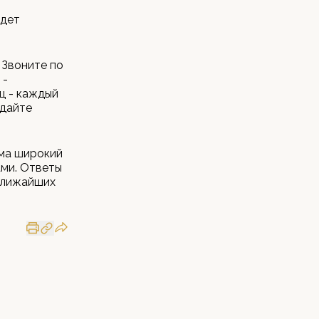
удет
 Звоните по
 -
ц - каждый
адайте
ьма широкий
ами. Ответы
 ближайших