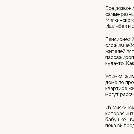
Все дозвони
самые разны
Миякинского
Ишимбая и д
Пенсионер 7
сложившейс
жителей пят
пассажиропо
куда-то. Ка
Уфимка, жив
дома по про
квартире жи
могут рассч
Из Миякинск
которая инт
бабушке - в
пока ей пре