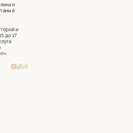
лина и
таны в
второй и
5 до 17
слуга
,
о».