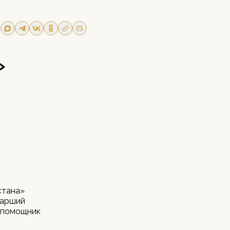
»
а
стана»
тарший
и помощник