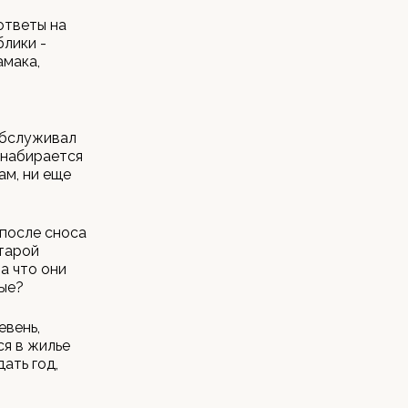
ответы на
блики -
амака,
обслуживал
е набирается
ам, ни еще
 после сноса
старой
а что они
ные?
евень,
ся в жилье
ать год,