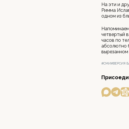
На эти и др
Римма Исла
одном из бл
Напоминаем,
четвертый в
часов по те
абсолютно б
вырезанном 
#СМИ
#ВЕРСИЯ 
Присоедин