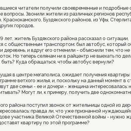
вшиеся читатели получили своевременные и подробные 
е вопросы. Звонили жители из различных регионов респу
, Краснокамского, Буздякского районов, из Уфы, Стерлит
ругих городов.
9 лет, житель Буздякского района рассказал о ситуации,
я с общественным транспортом: был автобус, который 
и деревень, и вдруг его отменили - объяснили тем, что н
ток. Но теперь селянам ни в райцентр не выехать по дел
к быть? Куда обращаться, чтобы автобус вернули?
ущая в центре мегаполиса, ожидает получения квартиры
грамме ветхого жилья, и, поскольку на данный момент в 
вут две семьи - ее и дочери - женщина интересовалась: н
итывать? Могут ли, к примеру, получить две однокомнат
ого района поступил звонок от жительницы одной из дер
ересовалась: правда ли, что уже признанной нуждающей
дове участника Великой Отечественной войны - нужно жд
доставят квартиру по этой программе?