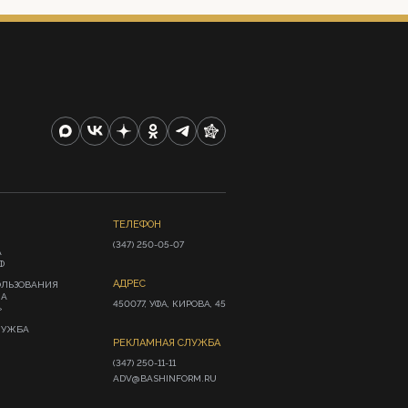
ТЕЛЕФОН
(347) 250-05-07
А
Ф
АДРЕС
ОЛЬЗОВАНИЯ
ИА
450077, УФА, КИРОВА, 45
»
ЛУЖБА
РЕКЛАМНАЯ СЛУЖБА
(347) 250-11-11

ADV@BASHINFORM.RU