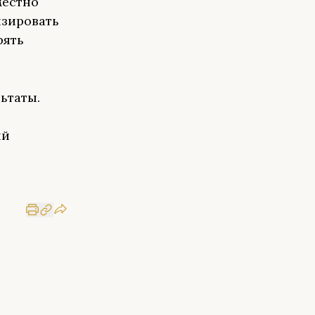
местно
изировать
рять
ьтаты.
ый