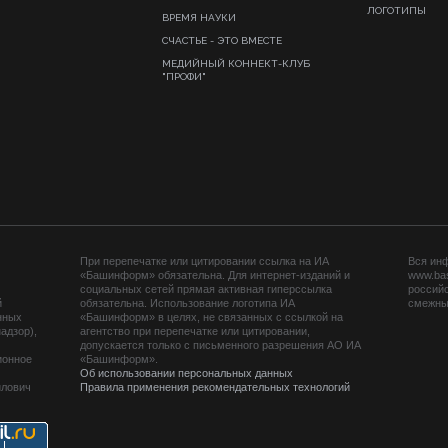
ЛОГОТИПЫ
ВРЕМЯ НАУКИ
СЧАСТЬЕ - ЭТО ВМЕСТЕ
МЕДИЙНЫЙ КОННЕКТ-КЛУБ
"ПРОФИ"
При перепечатке или цитировании ссылка на ИА
Вся ин
«Башинформ» обязательна. Для интернет-изданий и
www.ba
социальных сетей прямая активная гиперссылка
российс
й
обязательна. Использование логотипа ИА
смежных
нных
«Башинформ» в целях, не связанных с ссылкой на
адзор),
агентство при перепечатке или цитировании,
допускается только с письменного разрешения АО ИА
ионное
«Башинформ».
Об использовании персональных данных
йлович
Правила применения рекомендательных технологий