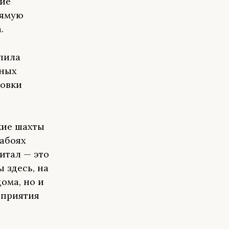
ние
рямую
.
пила
нных
товки
кие шахты
забоях
итал — это
 здесь, на
ома, но и
дприятия