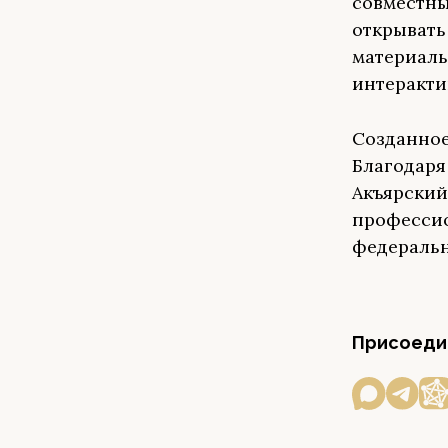
совместны
открывать
материаль
интеракти
Созданное
Благодаря
Акъярски
профессио
федеральн
Присоедин