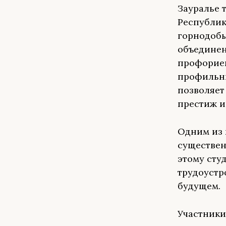
Зауралье 
Республик
горнодоб
объединен
профориен
профильны
позволяет
престиж и
Одним из 
существен
этому сту
трудоустр
будущем.
Участники