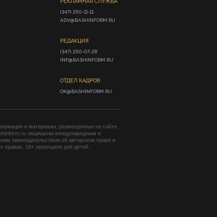
РЕКЛАМНАЯ СЛУЖБА
(347) 250-11-11

ADV@BASHINFORM.RU
РЕДАКЦИЯ
(347) 250-07-28

INF@BASHINFORM.RU
ОТДЕЛ КАДРОВ
OK@BASHINFORM.RU
формация и материалы, размещенные на сайте
shinform.ru защищены международным и
ким законодательством об авторском праве и
 правах. 18+ запрещено для детей.