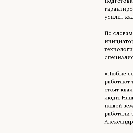
подготовк
гарантиро
усилит ка
По словам
инициатор
технологи
специалис
«Любые со
работают т
стоят ква
люди. Наш
нашей зем
работали 
Александр