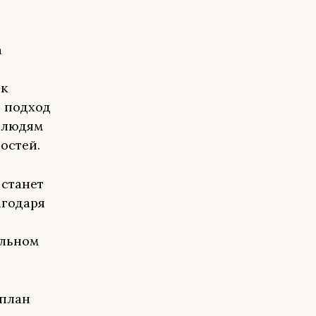
а
 к
й подход
 людям
остей.
станет
агодаря
ильном
 план