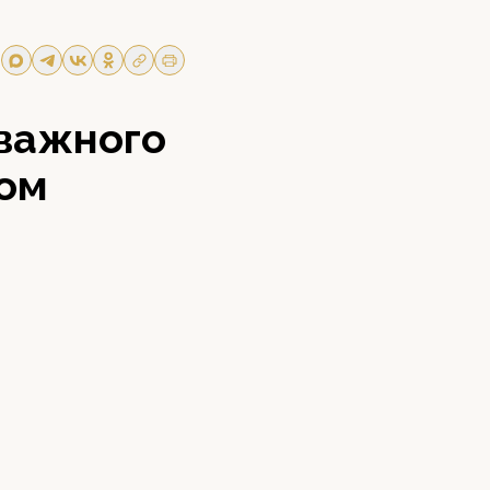
важного
ком