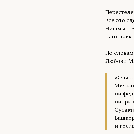
Перестеле
Все это с
Чишмы − А
нацпроект
По словам
Любови Ми
«Она п
Миякин
на фед
направ
Сусакт
Башкор
и гост