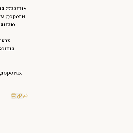
ля жизни»
км дороги
оянию
тках
конца
 дорогах