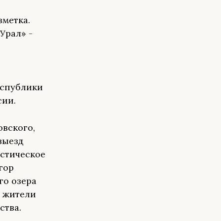
зметка.
Урал» -
еспублики
сии.
овского,
выезд
истическое
гор
го озера
ь жители
ства.