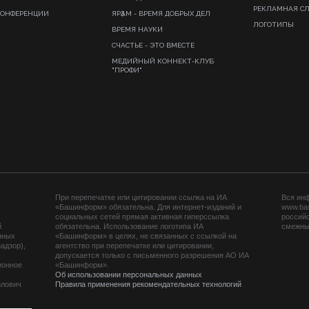
РЕКЛАМНАЯ С
КОНФЕРЕНЦИИ
ЯРҘАМ - ВРЕМЯ ДОБРЫХ ДЕЛ
ЛОГОТИПЫ
ВРЕМЯ НАУКИ
СЧАСТЬЕ - ЭТО ВМЕСТЕ
МЕДИЙНЫЙ КОННЕКТ-КЛУБ
"ПРОФИ"
При перепечатке или цитировании ссылка на ИА
Вся ин
«Башинформ» обязательна. Для интернет-изданий и
www.ba
социальных сетей прямая активная гиперссылка
российс
й
обязательна. Использование логотипа ИА
смежных
нных
«Башинформ» в целях, не связанных с ссылкой на
адзор),
агентство при перепечатке или цитировании,
допускается только с письменного разрешения АО ИА
ионное
«Башинформ».
Об использовании персональных данных
йлович
Правила применения рекомендательных технологий