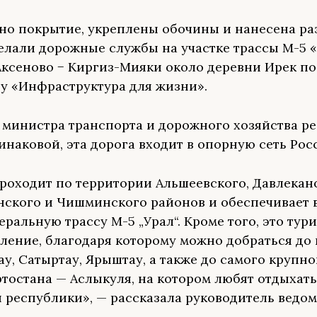
но покрытие, укреплены обочины и нанесена ра
делали дорожные службы на участке трассы М-5 «
ксеново − Киргиз-Мияки около деревни Ирек по
у «Инфраструктура для жизни».
 министра транспорта и дорожного хозяйства р
наковой, эта дорога входит в опорную сеть Рос
роходит по территории Альшеевского, Давлекан
ского и Чишминского районов и обеспечивает 
еральную трассу М-5 „Урал“. Кроме того, это тур
ление, благодаря которому можно добраться до 
ау, Сатыртау, Ярыштау, а также до самого крупно
тостана — Аслыкуля, на котором любят отдыхат
и республики», — рассказала руководитель ведом