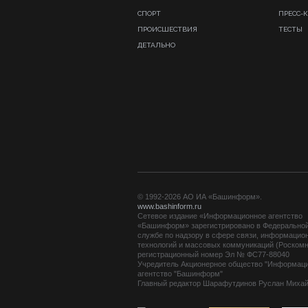
СПОРТ
ПРЕСС-
ПРОИСШЕСТВИЯ
ТЕСТЫ
ДЕТАЛЬНО
© 1992-2026 АО ИА «Башинформ».
www.bashinform.ru
Сетевое издание «Информационное агентство
«Башинформ» зарегистрировано в Федерально
службе по надзору в сфере связи, информацио
технологий и массовых коммуникаций (Роскомн
регистрационный номер Эл № ФС77-88040
Учредитель Акционерное общество "Информац
агентство "Башинформ"
Главный редактор Шарафутдинов Руслан Миха