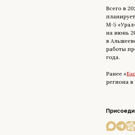
Всего в 2
планирует
М-5 «Урал
на июнь 2
в Альшеев
работы пр
года.
Ранее «
Ба
региона в
Присоедин