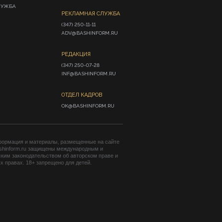
ЛУЖБА
РЕКЛАМНАЯ СЛУЖБА
(347) 250-11-11

ADV@BASHINFORM.RU
РЕДАКЦИЯ
(347) 250-07-28

INF@BASHINFORM.RU
ОТДЕЛ КАДРОВ
OK@BASHINFORM.RU
формация и материалы, размещенные на сайте
shinform.ru защищены международным и
ким законодательством об авторском праве и
 правах. 18+ запрещено для детей.