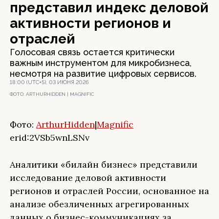
представил индекс деловой
активности регионов и
отраслей
Голосовая связь остается критически
важным инструментом для микробизнеса,
несмотря на развитие цифровых сервисов.
18:00 (UTC+5), 03 ИЮНЯ 2026
ФОТО:
ARTHURHIDDEN | MAGNIFIC
Фото:
ArthurHidden
|
Magnific
erid:2VSb5wnLSNv
Аналитики «билайн бизнес» представили
исследование деловой активности
регионов и отраслей России, основанное на
анализе обезличенных агрегированных
данных о бизнес-коммуникациях за