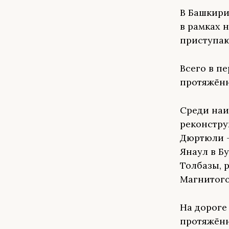
В Башкири
в рамках 
приступаю
Всего в п
протяжённ
Среди наи
реконстру
Дюртюли —
Янаул в Б
Толбазы, 
Магнитого
На дороге
протяжённ