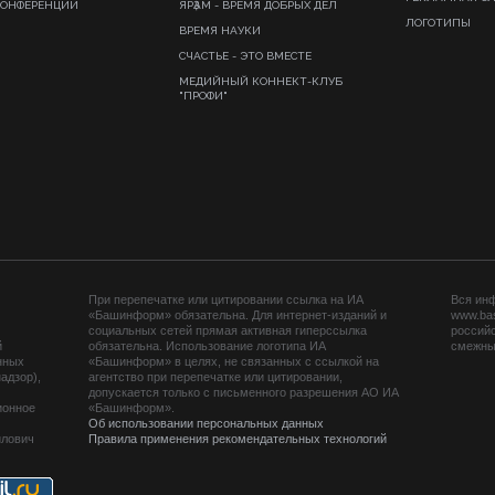
КОНФЕРЕНЦИИ
ЯРҘАМ - ВРЕМЯ ДОБРЫХ ДЕЛ
ЛОГОТИПЫ
ВРЕМЯ НАУКИ
СЧАСТЬЕ - ЭТО ВМЕСТЕ
МЕДИЙНЫЙ КОННЕКТ-КЛУБ
"ПРОФИ"
При перепечатке или цитировании ссылка на ИА
Вся ин
«Башинформ» обязательна. Для интернет-изданий и
www.ba
социальных сетей прямая активная гиперссылка
российс
й
обязательна. Использование логотипа ИА
смежных
нных
«Башинформ» в целях, не связанных с ссылкой на
адзор),
агентство при перепечатке или цитировании,
допускается только с письменного разрешения АО ИА
ионное
«Башинформ».
Об использовании персональных данных
йлович
Правила применения рекомендательных технологий