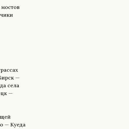
 мостов
дчики
трассах
Бирск —
да села
ецк —
бщей
о — Куеда