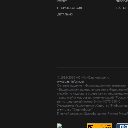
СПОРТ
ПРЕСС-
ПРОИСШЕСТВИЯ
ТЕСТЫ
ДЕТАЛЬНО
© 1992-2026 АО ИА «Башинформ».
www.bashinform.ru
Сетевое издание «Информационное агентство
«Башинформ» зарегистрировано в Федерально
службе по надзору в сфере связи, информацио
технологий и массовых коммуникаций (Роскомн
регистрационный номер Эл № ФС77-88040
Учредитель Акционерное общество "Информац
агентство "Башинформ"
Главный редактор Шарафутдинов Руслан Миха