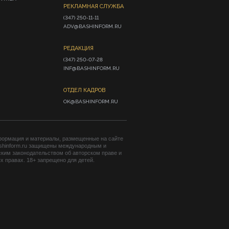
РЕКЛАМНАЯ СЛУЖБА
(347) 250-11-11

ADV@BASHINFORM.RU
РЕДАКЦИЯ
(347) 250-07-28

INF@BASHINFORM.RU
ОТДЕЛ КАДРОВ
OK@BASHINFORM.RU
формация и материалы, размещенные на сайте
shinform.ru защищены международным и
ким законодательством об авторском праве и
 правах. 18+ запрещено для детей.