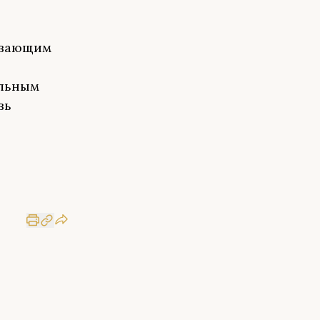
ивающим
альным
вь