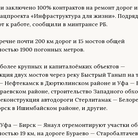
и заключено 100% контрактов на ремонт дорог и
нацпроекта «Инфраструктура для жизни». Подря
т к работе, сообщили в минтрансе РБ.
еречне почти 200 км дорог и 15 мостов общей
остью 1900 погонных метров.
более крупных и капиталоёмких объектов —
кция двух мостов через реку Быстрый Танып на 
 Нефтекамск в Дюртюлинском районе и Уфа — 
ураевском районе, строительство Западного обхо
реконструкция автодороги Стерлитамак — Белор
рск в Ишимбайском районе, и другие.
 Уфа — Бирск — Янаул отремонтируют участки о
остью 19 км, на дороге Бураево — Старобалтачев