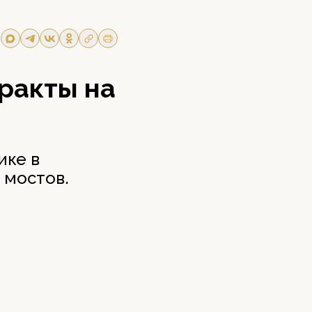
ракты на
ике в
 мостов.