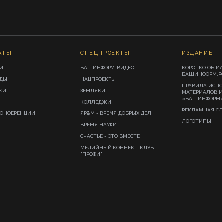
АТЫ
СПЕЦПРОЕКТЫ
ИЗДАНИЕ
И
БАШИНФОРМ-ВИДЕО
КОРОТКО ОБ И
БАШИНФОРМ.Р
ИДЫ
НАЦПРОЕКТЫ
ПРАВИЛА ИСП
КИ
ЗЕМЛЯКИ
МАТЕРИАЛОВ 
«БАШИНФОРМ
КОЛЛЕДЖИ
РЕКЛАМНАЯ С
КОНФЕРЕНЦИИ
ЯРҘАМ - ВРЕМЯ ДОБРЫХ ДЕЛ
ЛОГОТИПЫ
ВРЕМЯ НАУКИ
СЧАСТЬЕ - ЭТО ВМЕСТЕ
МЕДИЙНЫЙ КОННЕКТ-КЛУБ
"ПРОФИ"