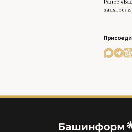
Ранее «Б
занятости
Присоедин