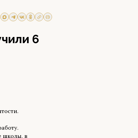
учили 6
ятости.
работу.
 школы, в