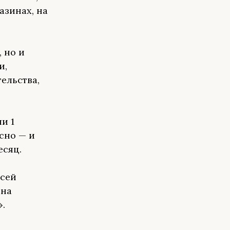
азинах, на
 но и
и,
ельства,
и 1
сно — и
есяц.
всей
 на
.