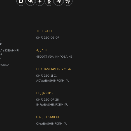
ТЕЛЕФОН
(347) 250-05-07
А
Ф
АДРЕС
ОЛЬЗОВАНИЯ
ИА
450077, УФА, КИРОВА, 45
»
ЛУЖБА
РЕКЛАМНАЯ СЛУЖБА
(347) 250-11-11

ADV@BASHINFORM.RU
РЕДАКЦИЯ
(347) 250-07-28

INF@BASHINFORM.RU
ОТДЕЛ КАДРОВ
OK@BASHINFORM.RU