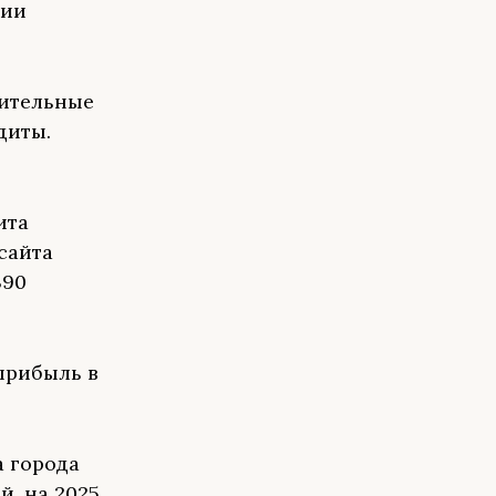
нии
нительные
едиты.
ита
сайта
390
прибыль в
 города
й, на 2025