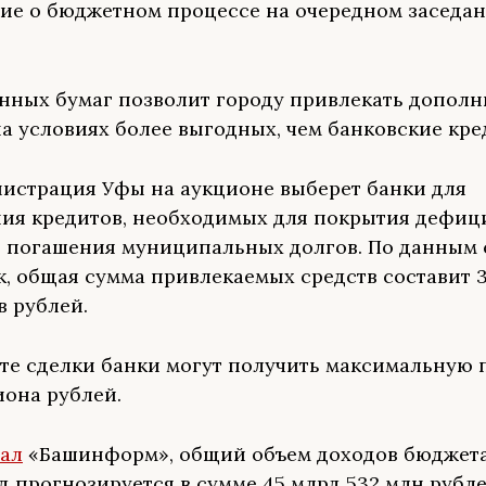
ие о бюджетном процессе на очередном заседа
нных бумаг позволит городу привлекать допол
на условиях более выгодных, чем банковские кр
нистрация Уфы на аукционе выберет банки для
ия кредитов, необходимых для покрытия дефиц
 погашения муниципальных долгов. По данным 
к, общая сумма привлекаемых средств составит 
 рублей.
ате сделки банки могут получить максимальную 
иона рублей.
ал
«Башинформ», общий объем доходов бюджета
од прогнозируется в сумме 45 млрд 532 млн рубле