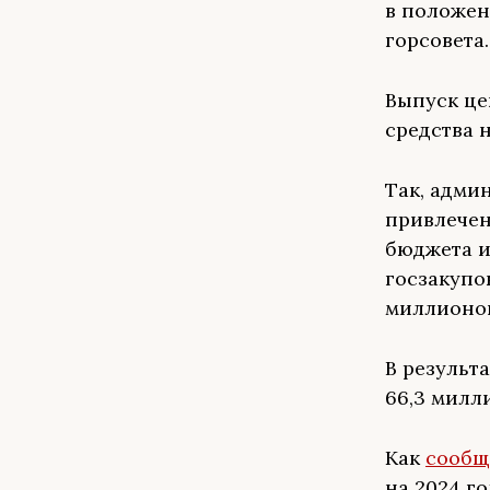
в положен
горсовета.
Выпуск це
средства 
Так, адми
привлечен
бюджета и
госзакупо
миллионов
В результ
66,3 милл
Как
сообщ
на 2024 г