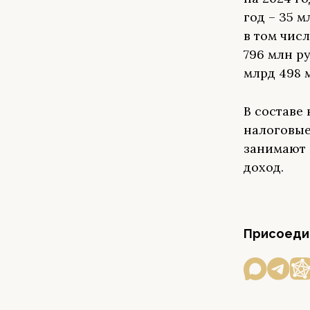
год – 35 м
в том чис
796 млн ру
млрд 498 
В составе
налоговые
занимают 
доход.
Присоедин