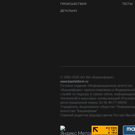
ПРОИСШЕСТВИЯ
ТЕСТЫ
ДЕТАЛЬНО
© 1992-2026 АО ИА «Башинформ».
www.bashinform.ru
Сетевое издание «Информационное агентство
«Башинформ» зарегистрировано в Федерально
службе по надзору в сфере связи, информацио
технологий и массовых коммуникаций (Роскомн
регистрационный номер Эл № ФС77-88040
Учредитель Акционерное общество "Информац
агентство "Башинформ"
Главный редактор Шарафутдинов Руслан Миха