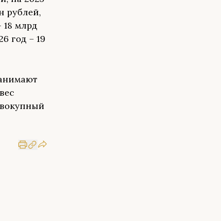
н рублей,
 18 млрд
26 год – 19
занимают
вес
овокупный