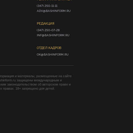
(347) 250-11-11

ADV@BASHINFORM.RU
РЕДАКЦИЯ
(347) 250-07-28

INF@BASHINFORM.RU
ОТДЕЛ КАДРОВ
OK@BASHINFORM.RU
формация и материалы, размещенные на сайте
shinform.ru защищены международным и
ким законодательством об авторском праве и
 правах. 18+ запрещено для детей.