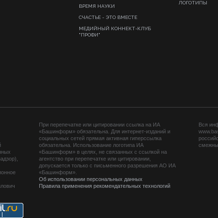
ЛОГОТИПЫ
ВРЕМЯ НАУКИ
СЧАСТЬЕ - ЭТО ВМЕСТЕ
МЕДИЙНЫЙ КОННЕКТ-КЛУБ
"ПРОФИ"
При перепечатке или цитировании ссылка на ИА
Вся ин
«Башинформ» обязательна. Для интернет-изданий и
www.ba
социальных сетей прямая активная гиперссылка
российс
й
обязательна. Использование логотипа ИА
смежных
нных
«Башинформ» в целях, не связанных с ссылкой на
адзор),
агентство при перепечатке или цитировании,
допускается только с письменного разрешения АО ИА
ионное
«Башинформ».
Об использовании персональных данных
йлович
Правила применения рекомендательных технологий