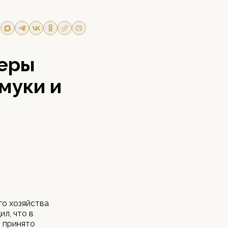
меры
муки и
го хозяйства
л, что в
 принято