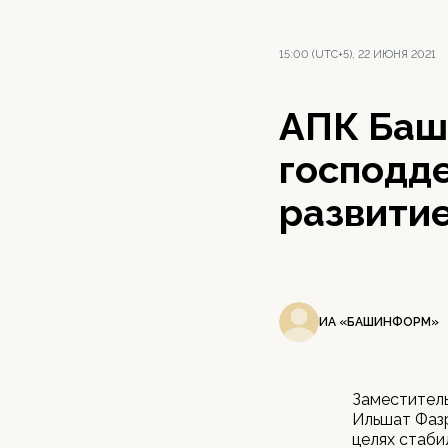
15:00 (UTC+5), 22 ИЮНЯ 2021
АПК Баш
господде
развити
ИА «БАШИНФОРМ»
Заместитель
Ильшат Фазр
целях стаби