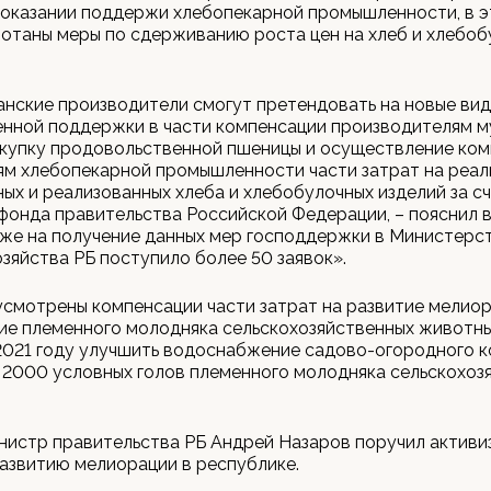
оказании поддержи хлебопекарной промышленности, в э
отаны меры по сдерживанию роста цен на хлеб и хлебо
нские производители смогут претендовать на новые ви
нной поддержки в части компенсации производителям м
акупку продовольственной пшеницы и осуществление ко
ям хлебопекарной промышленности части затрат на реа
ых и реализованных хлеба и хлебобулочных изделий за с
фонда правительства Российской Федерации, – пояснил 
Уже на получение данных мер господдержки в Министерс
озяйства РБ поступило более 50 заявок».
смотрены компенсации части затрат на развитие мелиор
е племенного молодняка сельскохозяйственных животны
2021 году улучшить водоснабжение садово-огородного к
2000 условных голов племенного молодняка сельскохоз
нистр правительства РБ Андрей Назаров поручил активи
азвитию мелиорации в республике.