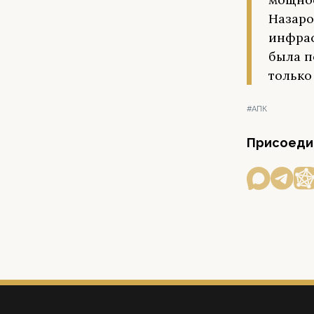
Назаро
инфрас
была п
только
#АПК
Присоедин