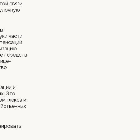
той связи
булочную
ды
уки части
мпенсации
лизацию
чет средств
вице-
тво
ации и
х. Это
омплекса и
яйственных
зировать