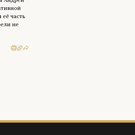
ативной
 её часть
рели не