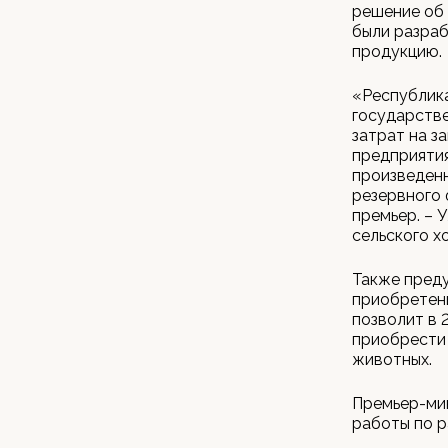
решение об 
были разраб
продукцию.
«Республика
государстве
затрат на з
предприяти
произведенн
резервного 
премьер. – 
сельского х
Также преду
приобретени
позволит в 
приобрести 
животных.
Премьер-ми
работы по р