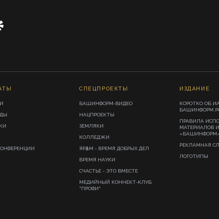
АТЫ
СПЕЦПРОЕКТЫ
ИЗДАНИЕ
И
БАШИНФОРМ-ВИДЕО
КОРОТКО ОБ И
БАШИНФОРМ.Р
ИДЫ
НАЦПРОЕКТЫ
ПРАВИЛА ИСП
КИ
ЗЕМЛЯКИ
МАТЕРИАЛОВ 
«БАШИНФОРМ
КОЛЛЕДЖИ
РЕКЛАМНАЯ С
КОНФЕРЕНЦИИ
ЯРҘАМ - ВРЕМЯ ДОБРЫХ ДЕЛ
ЛОГОТИПЫ
ВРЕМЯ НАУКИ
СЧАСТЬЕ - ЭТО ВМЕСТЕ
МЕДИЙНЫЙ КОННЕКТ-КЛУБ
"ПРОФИ"