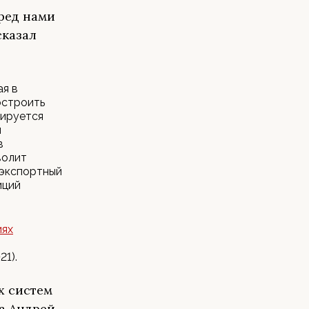
еред нами
сказал
ая в
остроить
нируется
и
в
волит
 экспортный
иций
иях
1).
х систем
да Андрей