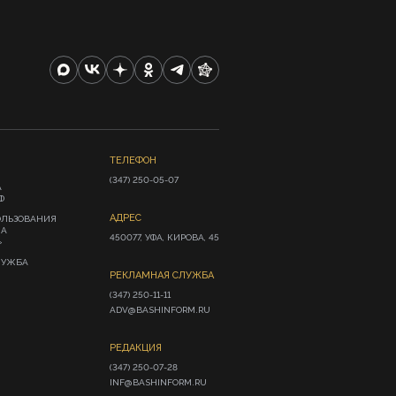
ТЕЛЕФОН
(347) 250-05-07
А
Ф
АДРЕС
ОЛЬЗОВАНИЯ
ИА
450077, УФА, КИРОВА, 45
»
ЛУЖБА
РЕКЛАМНАЯ СЛУЖБА
(347) 250-11-11

ADV@BASHINFORM.RU
РЕДАКЦИЯ
(347) 250-07-28

INF@BASHINFORM.RU