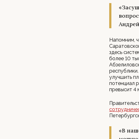
«Засуш
вопрос
Андрей
Напомним, ч
Саратовской
здесь систе
более 10 ты
Абзелиловск
республики.
улучшить пл
потенциал р
превысит 4 
Правительс
сотрудниче
Петербургс
«В наш
мощнос