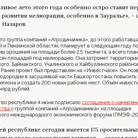
ливое лето этого года особенно остро ставит п
 развития мелиорации, особенно в Зауралье», – 
 Назаров.
то группа компаний «Агродинамика», до этого работавш
 и Пензенской областях, планирует в следующем году п
мы орошения на площади более 2,5 тысячи га, а всего пла
сяч площадей под мелиорацию. Она затронет территори
ого, Баймакского, Учалинского и Хайбуллинского районо
 Ранее проект был представлен на «Инвестчасе». Он поз
одородие в засушливой части Башкортостана, повысить
егиона и создать 200 новых рабочих мест. Объём инвест
млрд рублей.
тво республики 4 июня подписало
соглашение о намерен
ства
с группой компаний «Агродинамика» на площадке
кого международного экономического форума (ПМЭФ-202
ей республике сегодня имеется 175 оросительны
тью около сорока тысяч гектаров, — сказал тог