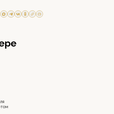
фере
ля
этом