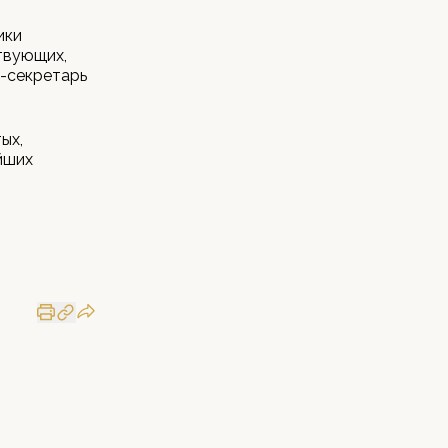
ики
твующих,
с-секретарь
ых,
йших