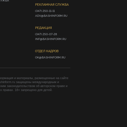
ЛУЖБА
РЕКЛАМНАЯ СЛУЖБА
(347) 250-11-11

ADV@BASHINFORM.RU
РЕДАКЦИЯ
(347) 250-07-28

INF@BASHINFORM.RU
ОТДЕЛ КАДРОВ
OK@BASHINFORM.RU
формация и материалы, размещенные на сайте
shinform.ru защищены международным и
ким законодательством об авторском праве и
 правах. 18+ запрещено для детей.