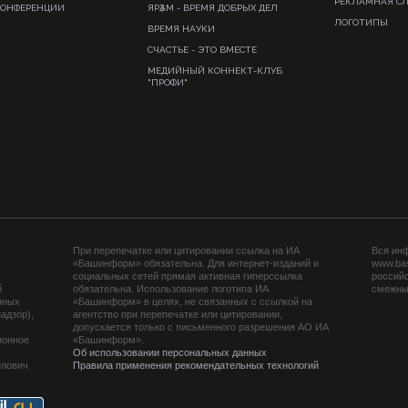
РЕКЛАМНАЯ С
КОНФЕРЕНЦИИ
ЯРҘАМ - ВРЕМЯ ДОБРЫХ ДЕЛ
ЛОГОТИПЫ
ВРЕМЯ НАУКИ
СЧАСТЬЕ - ЭТО ВМЕСТЕ
МЕДИЙНЫЙ КОННЕКТ-КЛУБ
"ПРОФИ"
При перепечатке или цитировании ссылка на ИА
Вся ин
«Башинформ» обязательна. Для интернет-изданий и
www.ba
социальных сетей прямая активная гиперссылка
российс
й
обязательна. Использование логотипа ИА
смежных
нных
«Башинформ» в целях, не связанных с ссылкой на
адзор),
агентство при перепечатке или цитировании,
допускается только с письменного разрешения АО ИА
ионное
«Башинформ».
Об использовании персональных данных
йлович
Правила применения рекомендательных технологий