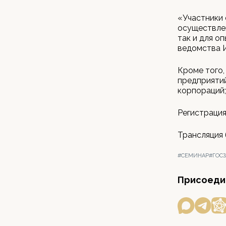
«Участники 
осуществлен
так и для о
ведомства И
Кроме того,
предприятий
корпораций;
Регистрация
Трансляция
#СЕМИНАР
#ГОС
Присоедин