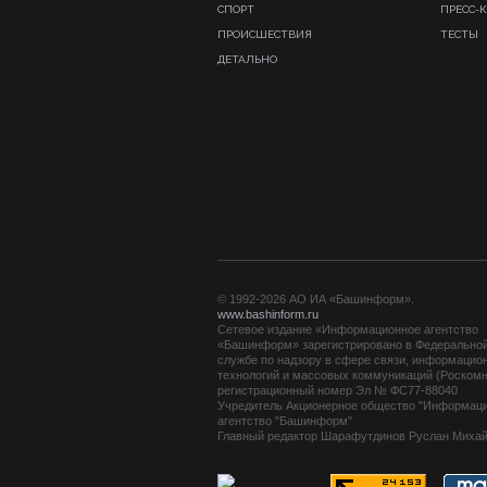
СПОРТ
ПРЕСС-
ПРОИСШЕСТВИЯ
ТЕСТЫ
ДЕТАЛЬНО
© 1992-2026 АО ИА «Башинформ».
www.bashinform.ru
Сетевое издание «Информационное агентство
«Башинформ» зарегистрировано в Федерально
службе по надзору в сфере связи, информацио
технологий и массовых коммуникаций (Роскомн
регистрационный номер Эл № ФС77-88040
Учредитель Акционерное общество "Информац
агентство "Башинформ"
Главный редактор Шарафутдинов Руслан Миха