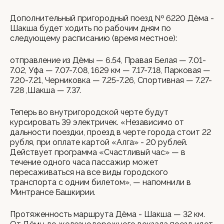
Дополнительный пригородный поезд № 6220 Дёма -
Шакша будет ходить по рабочим дням по
следующему расписанию (время местное):
отправление из Дёмы — 6.54, Правая Белая — 7.01-
7.02, Уфа — 7.07-7.08, 1629 км — 7.17-7.18, Парковая —
7.20-7.21, Черниковка — 7.25-7.26, Спортивная — 7.27-
7.28 ,Шакша — 7.37.
Теперь во внутригородской черте будут
курсировать 39 электричек. «Независимо от
дальности поездки, проезд в черте города стоит 22
рубля, при оплате картой «Алга» - 20 рублей.
Действует программа «Счастливый час» — в
течение одного часа пассажир может
пересаживаться на все виды городского
транспорта с одним билетом», — напомнили в
Минтрансе Башкирии.
Протяженность маршрута Дёма - Шакша — 32 км.