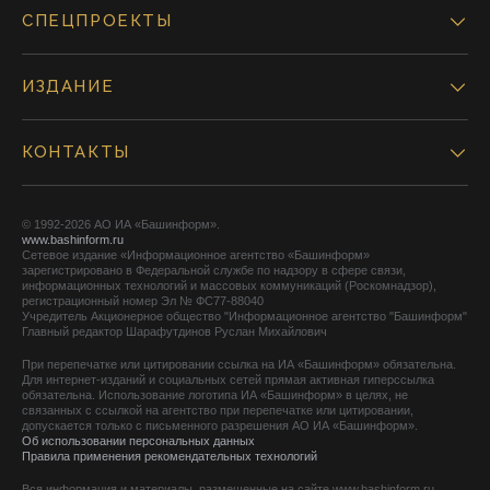
СПЕЦПРОЕКТЫ
ИЗДАНИЕ
КОНТАКТЫ
© 1992-2026 АО ИА «Башинформ».
www.bashinform.ru
Сетевое издание «Информационное агентство «Башинформ»
зарегистрировано в Федеральной службе по надзору в сфере связи,
информационных технологий и массовых коммуникаций (Роскомнадзор),
регистрационный номер Эл № ФС77-88040
Учредитель Акционерное общество "Информационное агентство "Башинформ"
Главный редактор Шарафутдинов Руслан Михайлович
При перепечатке или цитировании ссылка на ИА «Башинформ» обязательна.
Для интернет-изданий и социальных сетей прямая активная гиперссылка
обязательна. Использование логотипа ИА «Башинформ» в целях, не
связанных с ссылкой на агентство при перепечатке или цитировании,
допускается только с письменного разрешения АО ИА «Башинформ».
Об использовании персональных данных
Правила применения рекомендательных технологий
Вся информация и материалы, размещенные на сайте www.bashinform.ru