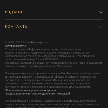
ИЗДАНИЕ
КОНТАКТЫ
© 1992-2026 АО ИА «Башинформ».
www.bashinform.ru
Сетевое издание «Информационное агентство «Башинформ»
зарегистрировано в Федеральной службе по надзору в сфере связи,
информационных технологий и массовых коммуникаций (Роскомнадзор),
регистрационный номер Эл № ФС77-88040
Учредитель Акционерное общество "Информационное агентство "Башинформ"
Главный редактор Шарафутдинов Руслан Михайлович
При перепечатке или цитировании ссылка на ИА «Башинформ» обязательна.
Для интернет-изданий и социальных сетей прямая активная гиперссылка
обязательна. Использование логотипа ИА «Башинформ» в целях, не
связанных с ссылкой на агентство при перепечатке или цитировании,
допускается только с письменного разрешения АО ИА «Башинформ».
Об использовании персональных данных
Правила применения рекомендательных технологий
Вся информация и материалы, размещенные на сайте www.bashinform.ru
защищены международным и российским законодательством об авторском
праве и смежных правах. 18+ запрещено для детей.