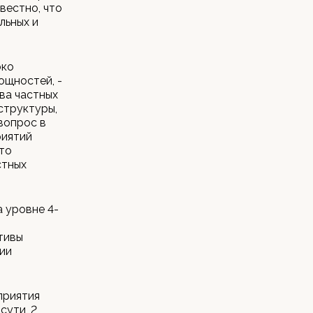
вестно, что
льных и
око
ощностей, -
ва частных
структуры,
вопрос в
риятий
то
стных
 уровне 4-
тивы
ии
приятия
сути, 2