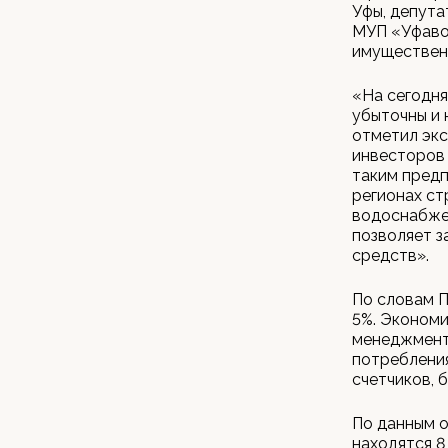
Уфы, депута
МУП «Уфаво
имуществен
«На сегодня
убыточны и 
отметил экс
инвесторов 
таким пред
регионах ст
водоснабжен
позволяет з
средств».
По словам П
5%. Экономи
менеджменто
потребления
счетчиков, 
По данным о
находятся 8