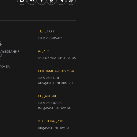
ТЕЛЕФОН
(347) 250-05-07
А
Ф
АДРЕС
ОЛЬЗОВАНИЯ
ИА
450077, УФА, КИРОВА, 45
»
ЛУЖБА
РЕКЛАМНАЯ СЛУЖБА
(347) 250-11-11

ADV@BASHINFORM.RU
РЕДАКЦИЯ
(347) 250-07-28

INF@BASHINFORM.RU
ОТДЕЛ КАДРОВ
OK@BASHINFORM.RU