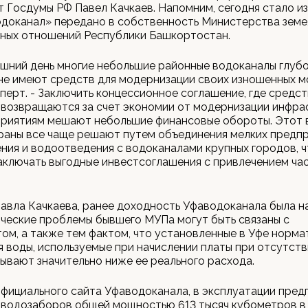
т Госдумы РФ Павел Качкаев. Напомним, сегодня стало из
доканал» передано в собственность Министерства земе
ных отношений Республики Башкортостан.
шний день многие небольшие районные водоканалы глуб
не имеют средств для модернизации своих изношенных м
перт. - Заключить концессионное соглашение, где средст
возвращаются за счет экономии от модернизации инфра
приятиям мешают небольшие финансовые обороты. Этот 
раны все чаще решают путем объединения мелких предп
ия и водоотведения с водоканалами крупных городов, ч
аключать выгодные инвестсоглашения с привлечением ча
авла Качкаева, ранее доходность Уфаводоканала была на
ческие проблемы бывшего МУПа могут быть связаны с
м, а также тем фактом, что установленные в Уфе норма
 воды, используемые при начислении платы при отсутств
бывают значительно ниже ее реального расхода.
фициального сайта Уфаводоканала, в эксплуатации пред
 водозаборов общей мощностью 613 тысяч кубометров в 