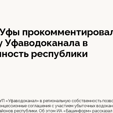
0
 Уфы прокомментирова
у Уфаводоканала в
нность республики
УП «Уфаводоканал» в региональную собственность позв
онцессионные соглашения с участием убыточных водока
айонов республики. Об этом ИА «Башинформ» рассказал