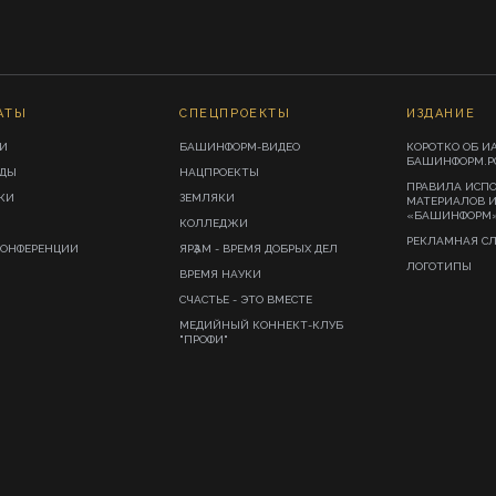
АТЫ
СПЕЦПРОЕКТЫ
ИЗДАНИЕ
И
БАШИНФОРМ-ВИДЕО
КОРОТКО ОБ И
БАШИНФОРМ.Р
ИДЫ
НАЦПРОЕКТЫ
ПРАВИЛА ИСП
КИ
ЗЕМЛЯКИ
МАТЕРИАЛОВ 
«БАШИНФОРМ
КОЛЛЕДЖИ
РЕКЛАМНАЯ С
КОНФЕРЕНЦИИ
ЯРҘАМ - ВРЕМЯ ДОБРЫХ ДЕЛ
ЛОГОТИПЫ
ВРЕМЯ НАУКИ
СЧАСТЬЕ - ЭТО ВМЕСТЕ
МЕДИЙНЫЙ КОННЕКТ-КЛУБ
"ПРОФИ"