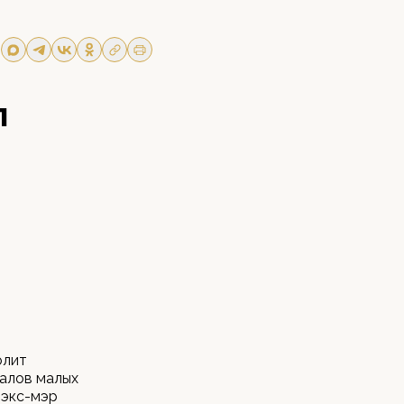
л
олит
налов малых
 экс-мэр