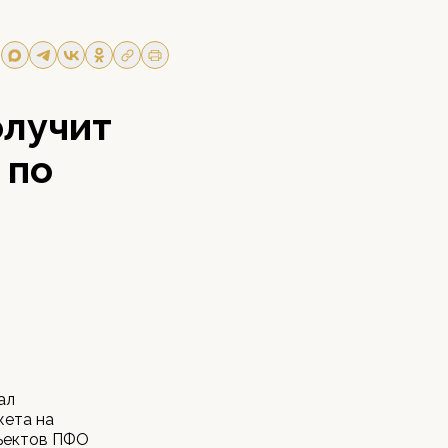
олучит
 по
ал
жета на
бъектов ПФО