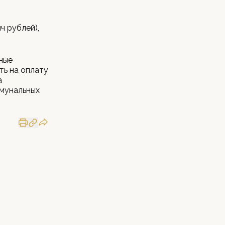
ч рублей),
ные
ть на оплату
а
ммунальных