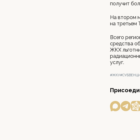
получит боль
На втором м
на третьем Т
Всего регио
средства об
ЖКХ льготни
радиационны
услуг.
#ЖКУ
#СУБВЕНЦ
Присоедин