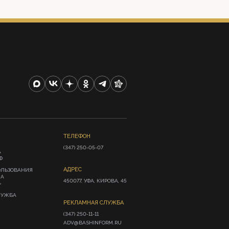
ТЕЛЕФОН
(347) 250-05-07
А
Ф
АДРЕС
ОЛЬЗОВАНИЯ
ИА
450077, УФА, КИРОВА, 45
»
ЛУЖБА
РЕКЛАМНАЯ СЛУЖБА
(347) 250-11-11

ADV@BASHINFORM.RU