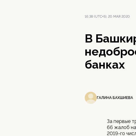
16:38 (UTC+5), 20 МАЯ 2020
В Башкир
недобро
банках
ГАЛИНА БАХШИЕВА
За первые т
66 жалоб на
2019-го чис