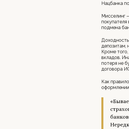
Нацбанка по
Мисселинг —
покупателя 
подмена бан
Доходность 
депозитам, 
Кроме того,
вкладов. Ин
потеря не 
договора ИС
Как правило
оформлении
«Бывае
страхо
банков
Нередк