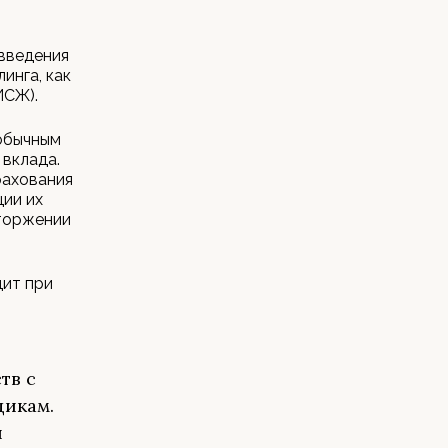
 введения
инга, как
ИСЖ).
 обычным
 вклада.
рахования
ции их
сторжении
.
дит при
тв с
щикам.
и