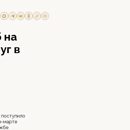
 на
уг в
и поступило
ре-марте
ужбе