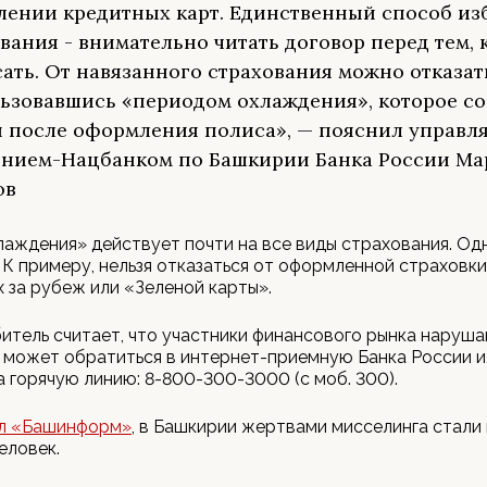
ении кредитных карт. Единственный способ из
вания - внимательно читать договор перед тем, 
ать. От навязанного страхования можно отказат
ьзовавшись «периодом охлаждения», которое со
й после оформления полиса», — пояснил управ
нием-Нацбанком по Башкирии Банка России Ма
ов
аждения» действует почти на все виды страхования. Одн
 К примеру, нельзя отказаться от оформленной страховки
за рубеж или «Зеленой карты».
итель считает, что участники финансового рынка наруша
н может обратиться в интернет-приемную Банка России и
а горячую линию: 8-800-300-3000 (с моб. 300).
л «Башинформ»
, в Башкирии жертвами мисселинга стали 
еловек.