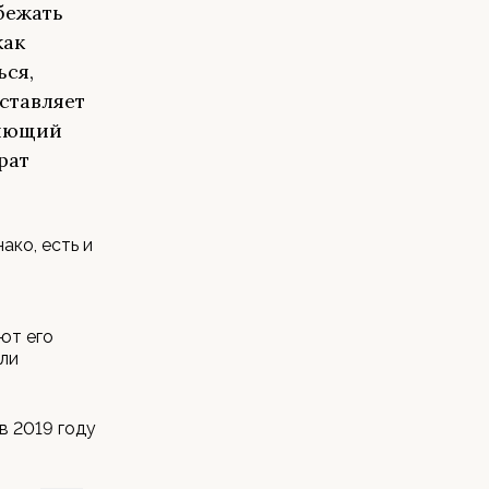
бежать
как
ься,
ставляет
ляющий
рат
ако, есть и
ют его
ли
в 2019 году