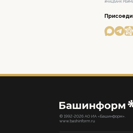
#НАЦБАНК РБ
#М
Присоедин
© 1992-2026 АО ИА «Башинформ».
www.bashinform.ru