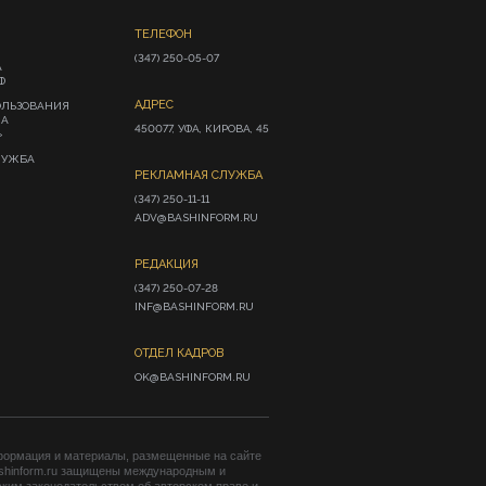
ТЕЛЕФОН
(347) 250-05-07
А
Ф
АДРЕС
ОЛЬЗОВАНИЯ
ИА
450077, УФА, КИРОВА, 45
»
ЛУЖБА
РЕКЛАМНАЯ СЛУЖБА
(347) 250-11-11

ADV@BASHINFORM.RU
РЕДАКЦИЯ
(347) 250-07-28

INF@BASHINFORM.RU
ОТДЕЛ КАДРОВ
OK@BASHINFORM.RU
формация и материалы, размещенные на сайте
shinform.ru защищены международным и