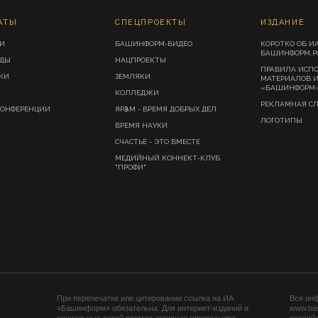
АТЫ
СПЕЦПРОЕКТЫ
ИЗДАНИЕ
И
БАШИНФОРМ-ВИДЕО
КОРОТКО ОБ И
БАШИНФОРМ.Р
ИДЫ
НАЦПРОЕКТЫ
ПРАВИЛА ИСП
КИ
ЗЕМЛЯКИ
МАТЕРИАЛОВ 
«БАШИНФОРМ
КОЛЛЕДЖИ
РЕКЛАМНАЯ С
КОНФЕРЕНЦИИ
ЯРҘАМ - ВРЕМЯ ДОБРЫХ ДЕЛ
ЛОГОТИПЫ
ВРЕМЯ НАУКИ
СЧАСТЬЕ - ЭТО ВМЕСТЕ
МЕДИЙНЫЙ КОННЕКТ-КЛУБ
"ПРОФИ"
При перепечатке или цитировании ссылка на ИА
Вся ин
«Башинформ» обязательна. Для интернет-изданий и
www.ba