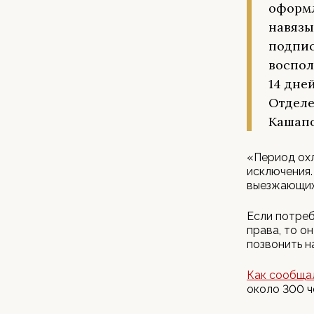
оформл
навязы
подпис
воспол
14 дне
Отделе
Кашап
«Период охл
исключения.
выезжающих 
Если потреб
права, то о
позвонить н
Как сообща
около 300 ч