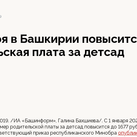
9
ря в Башкирии повысит
ская плата за детсад
2019. /ИА «Башинформ», Галина Бахшиева/. С 1 января 20
мер родительской платы за детсад повысится до 1677 ру
тветствующий приказ республиканского Минобра
опубли