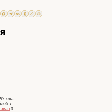
ся
20 года
блей в
кован
9