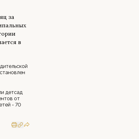
яц за
ципальных
тории
чается в
одительской
установлен
ли детсад
ентов от
етей - 70