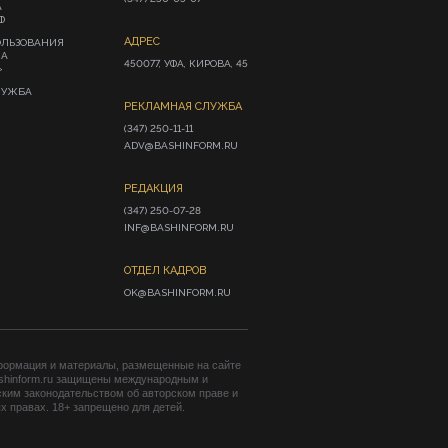
А
Ф
АДРЕС
ОЛЬЗОВАНИЯ
ИА
450077, УФА, КИРОВА, 45
»
ЛУЖБА
РЕКЛАМНАЯ СЛУЖБА
(347) 250-11-11

ADV@BASHINFORM.RU
РЕДАКЦИЯ
(347) 250-07-28

INF@BASHINFORM.RU
ОТДЕЛ КАДРОВ
OK@BASHINFORM.RU
формация и материалы, размещенные на сайте
shinform.ru защищены международным и
ким законодательством об авторском праве и
 правах. 18+ запрещено для детей.