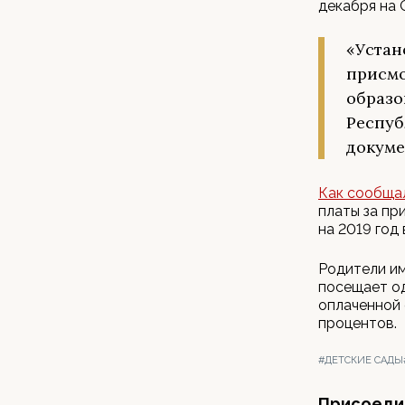
декабря на 
«Устан
присмо
образо
Респуб
докуме
Как сообща
платы за пр
на 2019 год 
Родители им
посещает од
оплаченной 
процентов.
#ДЕТСКИЕ САДЫ
Присоедин