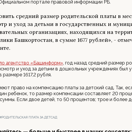
Официальном портале правовой информации РБ.
овить средний размер родительской платы в мес
тр и уход за детьми в государственных и муни
вательных организациях, находящихся на терри
лики Башкортостан, в сумме 1677 рублей», - отме
нте.
ло агентство «Башинформ»
, год назад средний размер р
исмотр и уход за детьми в дошкольных учреждениях был 
в размере 1617,2 рубля.
еют право на компенсацию платы за детский сад. Так, ес
ин ребенок, то размер компенсации составляет 20 проц
суммы. Если двое детей, то 50 процентов; трое и более д
#РОДИТЕЛЬСКАЯ ПЛАТА ЗА ДЕТСАД
яйтесь — больше и быстрее в наших соцсетях: