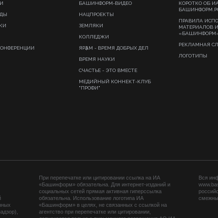
И
БАШИНФОРМ-ВИДЕО
КОРОТКО ОБ И
БАШИНФОРМ.Р
ИДЫ
НАЦПРОЕКТЫ
ПРАВИЛА ИСП
КИ
ЗЕМЛЯКИ
МАТЕРИАЛОВ 
«БАШИНФОРМ
КОЛЛЕДЖИ
РЕКЛАМНАЯ С
КОНФЕРЕНЦИИ
ЯРҘАМ - ВРЕМЯ ДОБРЫХ ДЕЛ
ЛОГОТИПЫ
ВРЕМЯ НАУКИ
СЧАСТЬЕ - ЭТО ВМЕСТЕ
МЕДИЙНЫЙ КОННЕКТ-КЛУБ
"ПРОФИ"
При перепечатке или цитировании ссылка на ИА
Вся ин
«Башинформ» обязательна. Для интернет-изданий и
www.ba
социальных сетей прямая активная гиперссылка
российс
й
обязательна. Использование логотипа ИА
смежных
нных
«Башинформ» в целях, не связанных с ссылкой на
адзор),
агентство при перепечатке или цитировании,