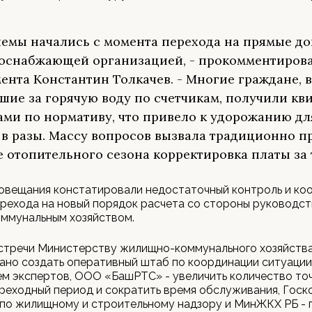
емы начались с момента перехода на прямые до
оснабжающей организацией, - прокомментиров
ента Константин Толкачев. - Многие граждане, 
шие за горячую воду по счетчикам, получили кв
ами по нормативу, что привело к удорожанию дл
 в разы. Массу вопросов вызвала традиционно 
е отопительного сезона корректировка платы за 
совещания констатировали недостаточный контроль и к
рехода на новый порядок расчета со стороны руководст
ммунальным хозяйством.
встречи Министерству жилищно-коммунального хозяйства
но создать оперативный штаб по координации ситуации
м экспертов, ООО «БашРТС» - увеличить количество то
реходный период и сократить время обслуживания, Госк
по жилищному и строительному надзору и МинЖКХ РБ - 