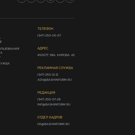
ТЕЛЕФОН
(347) 250-05-07
А
Ф
АДРЕС
ОЛЬЗОВАНИЯ
ИА
450077, УФА, КИРОВА, 45
»
ЛУЖБА
РЕКЛАМНАЯ СЛУЖБА
(347) 250-11-11

ADV@BASHINFORM.RU
РЕДАКЦИЯ
(347) 250-07-28

INF@BASHINFORM.RU
ОТДЕЛ КАДРОВ
OK@BASHINFORM.RU