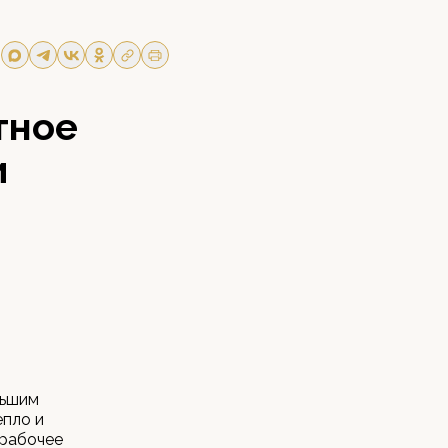
тное
и
льшим
епло и
 рабочее