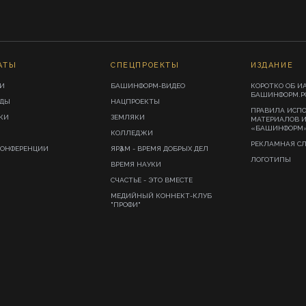
АТЫ
СПЕЦПРОЕКТЫ
ИЗДАНИЕ
И
БАШИНФОРМ-ВИДЕО
КОРОТКО ОБ И
БАШИНФОРМ.Р
ИДЫ
НАЦПРОЕКТЫ
ПРАВИЛА ИСП
КИ
ЗЕМЛЯКИ
МАТЕРИАЛОВ 
«БАШИНФОРМ
КОЛЛЕДЖИ
РЕКЛАМНАЯ С
КОНФЕРЕНЦИИ
ЯРҘАМ - ВРЕМЯ ДОБРЫХ ДЕЛ
ЛОГОТИПЫ
ВРЕМЯ НАУКИ
СЧАСТЬЕ - ЭТО ВМЕСТЕ
МЕДИЙНЫЙ КОННЕКТ-КЛУБ
"ПРОФИ"