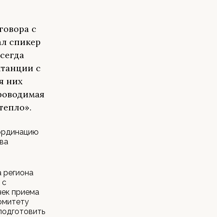
говора с
ал спикер
всегда
итанции с
я них
проводимая
тепло».
оординацию
ва
 региона
 с
чек приема
омитету
подготовить