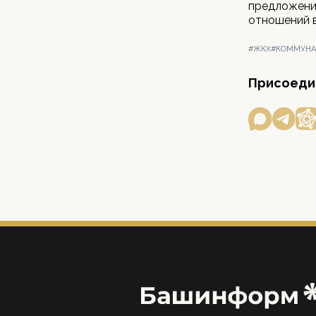
предложени
отношений 
#ЖКХ
#КОММУНА
Присоедин