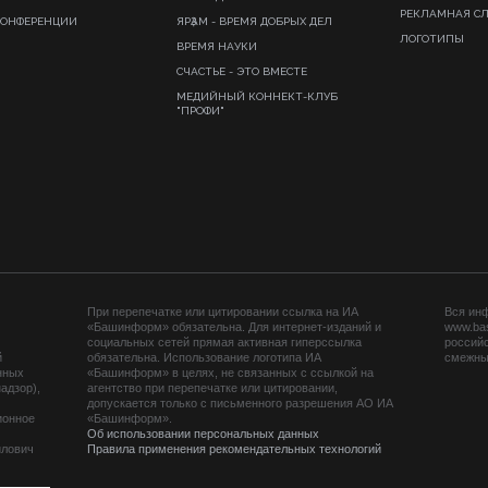
РЕКЛАМНАЯ С
КОНФЕРЕНЦИИ
ЯРҘАМ - ВРЕМЯ ДОБРЫХ ДЕЛ
ЛОГОТИПЫ
ВРЕМЯ НАУКИ
СЧАСТЬЕ - ЭТО ВМЕСТЕ
МЕДИЙНЫЙ КОННЕКТ-КЛУБ
"ПРОФИ"
При перепечатке или цитировании ссылка на ИА
Вся ин
«Башинформ» обязательна. Для интернет-изданий и
www.ba
социальных сетей прямая активная гиперссылка
российс
й
обязательна. Использование логотипа ИА
смежных
нных
«Башинформ» в целях, не связанных с ссылкой на
адзор),
агентство при перепечатке или цитировании,
допускается только с письменного разрешения АО ИА
ионное
«Башинформ».
Об использовании персональных данных
йлович
Правила применения рекомендательных технологий