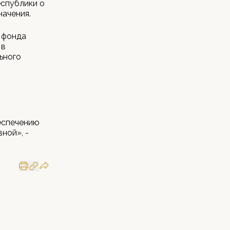
еспублики о
начения.
 фонда
 в
ьного
еспечению
ной», -