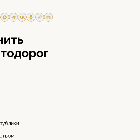
нить
втодорог
спублики
мством