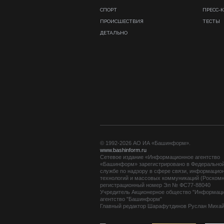
СПОРТ
ПРЕСС-
ПРОИСШЕСТВИЯ
ТЕСТЫ
ДЕТАЛЬНО
© 1992-2026 АО ИА «Башинформ».
www.bashinform.ru
Сетевое издание «Информационное агентство
«Башинформ» зарегистрировано в Федерально
службе по надзору в сфере связи, информацио
технологий и массовых коммуникаций (Роскомн
регистрационный номер Эл № ФС77-88040
Учредитель Акционерное общество "Информац
агентство "Башинформ"
Главный редактор Шарафутдинов Руслан Миха