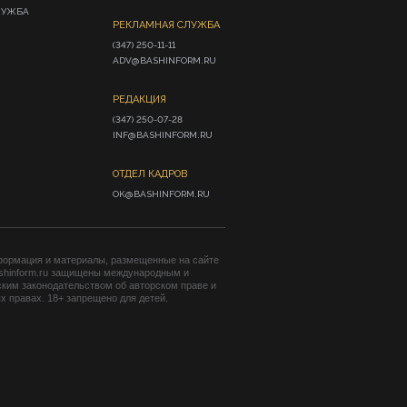
ЛУЖБА
РЕКЛАМНАЯ СЛУЖБА
(347) 250-11-11

ADV@BASHINFORM.RU
РЕДАКЦИЯ
(347) 250-07-28

INF@BASHINFORM.RU
ОТДЕЛ КАДРОВ
OK@BASHINFORM.RU
формация и материалы, размещенные на сайте
shinform.ru защищены международным и
ким законодательством об авторском праве и
 правах. 18+ запрещено для детей.