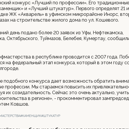
ский конкурс «Лучший по профессии». Его традиционны
аменщик» и «Лучший штукатур». Первого определят 21 
ке ЖК «Акварель» в уфимском микрорайоне Инорс, втор
азах на строительстве жилого дома по ул. Кошевого.
ний день подано более 20 заявок из Уфы, Нефтекамска,
а, Октябрьского, Туймазов, Белебея, Кумертау, сообщил
фмастерства в республике проводится с 2007 года. По
я на федеральный этап конкурса, который в этом году с
елгороде.
е подобного конкурса дает возможность обратить внима
е профессии. Мы стараемся повысить их привлекательно
я их созидательность. Сейчас это очень актуально, учит
оительства в регионе», - прокомментировал зампредсе
ртем Ковшов.
МАСТЕРСТВА
#КАМЕНЩИК
#ШТУКАТУР