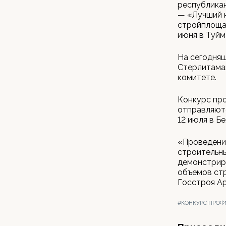
республикан
— «Лучший к
стройплощад
июня в Туйм
На сегодняш
Стерлитамак
комитете.
Конкурс про
отправляютс
12 июля в Б
«Проведени
строительны
демонстриру
объемов стр
Госстроя А
#КОНКУРС ПРОФ