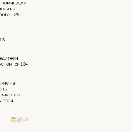
е номинации
июня на
ого - 28
и в
бедители
остоится 10-
ние на
сть,
ывая рост
дателя