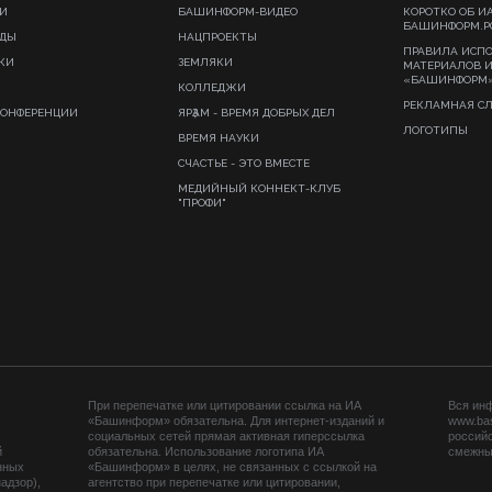
И
БАШИНФОРМ-ВИДЕО
КОРОТКО ОБ И
БАШИНФОРМ.Р
ИДЫ
НАЦПРОЕКТЫ
ПРАВИЛА ИСП
КИ
ЗЕМЛЯКИ
МАТЕРИАЛОВ 
«БАШИНФОРМ
КОЛЛЕДЖИ
РЕКЛАМНАЯ С
КОНФЕРЕНЦИИ
ЯРҘАМ - ВРЕМЯ ДОБРЫХ ДЕЛ
ЛОГОТИПЫ
ВРЕМЯ НАУКИ
СЧАСТЬЕ - ЭТО ВМЕСТЕ
МЕДИЙНЫЙ КОННЕКТ-КЛУБ
"ПРОФИ"
При перепечатке или цитировании ссылка на ИА
Вся ин
«Башинформ» обязательна. Для интернет-изданий и
www.ba
социальных сетей прямая активная гиперссылка
российс
й
обязательна. Использование логотипа ИА
смежных
нных
«Башинформ» в целях, не связанных с ссылкой на
адзор),
агентство при перепечатке или цитировании,