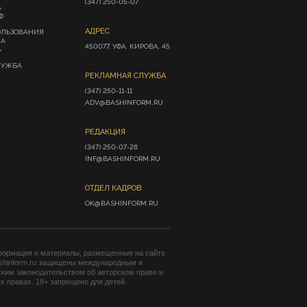
(347) 250-05-07
А
Ф
АДРЕС
ОЛЬЗОВАНИЯ
ИА
450077, УФА, КИРОВА, 45
»
ЛУЖБА
РЕКЛАМНАЯ СЛУЖБА
(347) 250-11-11

ADV@BASHINFORM.RU
РЕДАКЦИЯ
(347) 250-07-28

INF@BASHINFORM.RU
ОТДЕЛ КАДРОВ
OK@BASHINFORM.RU
формация и материалы, размещенные на сайте
shinform.ru защищены международным и
ким законодательством об авторском праве и
 правах. 18+ запрещено для детей.